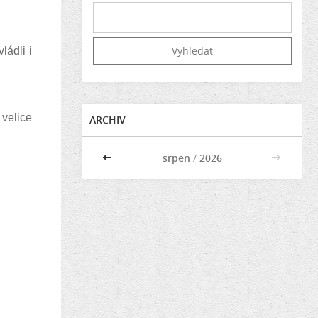
ádli i
velice
ARCHIV
<<
srpen
/
2026
>>