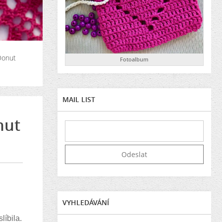
Donut
Fotoalbum
MAIL LIST
nut
VYHLEDÁVÁNÍ
líbila.