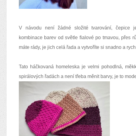
V návodu není žádné složité tvarování, čepice 
kombinace barev od světle fialové po tmavou, přes r
máte rády, je jich celá řada a vytvoříte si snadno a ryc
Tato háčkovaná homeleska je velmi pohodlná, měk
spirálových řadách a není třeba měnit barvy, je to mod