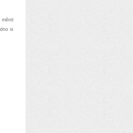
 měnit
adno si