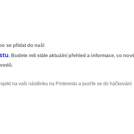
o se přidat do naší
st
u
.
Budete mít stále aktuální přehled a informace, co nov
ávodů.
rojekt na vaši nástěnku na Pinterestu a pusťte se do háčkování