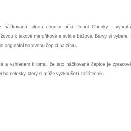
je háčkovaná silnou chunky přízí Donut Chunky - vybral
ůžovou k takové meruňkové a světle béžové. Barvy si vybere, 
hle originální barevnou čepici na zimu.
ká a v
zhledem k tomu, že tato háčkovaná čepice je zpracov
el homelesky, který si může vyzkoušet i začátečník.