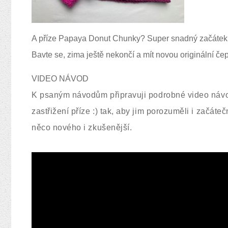
A příze Papaya Donut Chunky? Super snadný začátek 
Bavte se, zima ještě nekončí a mít novou originální čepi
VIDEO NÁVOD
K psaným návodům připravuji podrobné video návo
zastřižení příze :) tak, aby jim porozuměli i začáte
něco nového i zkušenější.