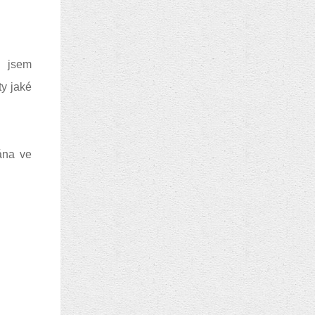
a jsem
ty jaké
ána ve