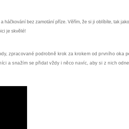
a háčkování bez zamotání příze.
Věřím, že si ji oblíbíte, tak jako
ci je skvělé!
dy, zpracované podrobně krok za krokem od prvního oka p
čníci a snažím se přidat vždy i něco navíc, aby si z nich odne