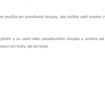
použila jen polodlouhé sloupky, aby kulíšek opět snadno zvl
přední a za zadní nitku polodlouhého sloupku a vznikne tak 
epice pro holky, tak pro kluky.