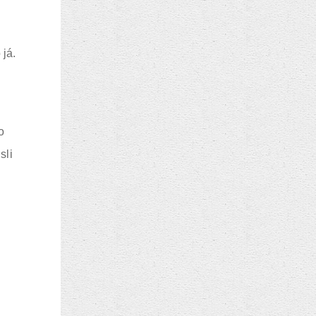
 já.
o
sli