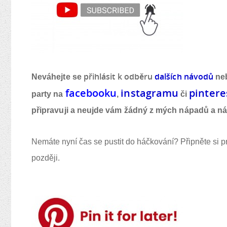
přihlásit k odběr
u
dalších návod
ů
Neváhejte se
neb
facebook
u
instagram
u
pintere
party na
,
či
připravuji a neujde vám žádný z mých nápadů a n
Nemáte nyní čas se pustit do háčkování? Připněte si p
později.