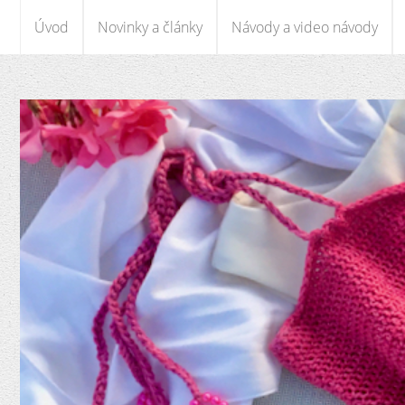
Úvod
Novinky a články
Návody a video návody