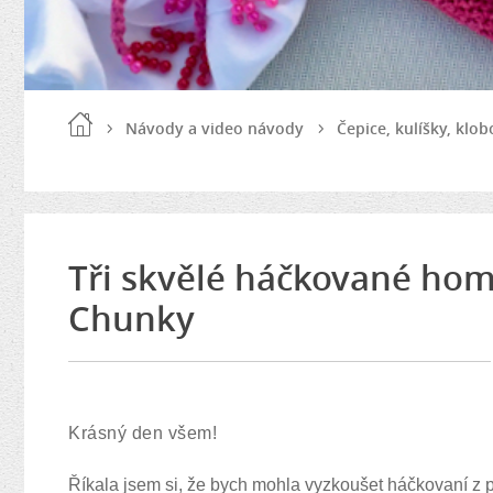
Návody a video návody
Čepice, kulíšky, klo
Tři skvělé háčkované hom
Chunky
Krásný den všem!
Říkala jsem si, že bych mohla vyzkoušet háčkovaní z p