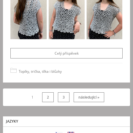
Celý příspěvek
Topíky, trička, tílka i blůzky
1
2
3
následující »
JAZYKY