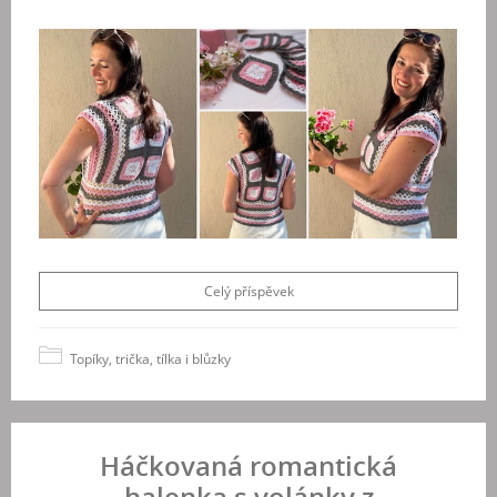
Celý příspěvek
Topíky, trička, tílka i blůzky
Háčkovaná romantická
halenka s volánky z