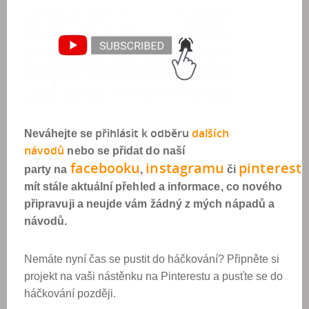
přihlásit k odběr
u
dalších
Neváhejte se
návod
ů
nebo se přidat do naší
facebook
u
instagram
u
pinterest
party na
,
či
mít stále aktuální přehled a informace, co nového
připravuji a neujde vám žádný z mých nápadů a
návodů.
Nemáte nyní čas se pustit do háčkování? Připněte si
projekt na vaši nástěnku na Pinterestu a pusťte se do
háčkování později.