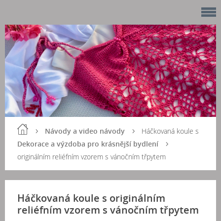
Návody a video návody
Háčkovaná koule s
Dekorace a výzdoba pro krásnější bydlení
originálním reliéfním vzorem s vánočním třpytem
Háčkovaná koule s originálním
reliéfním vzorem s vánočním třpytem