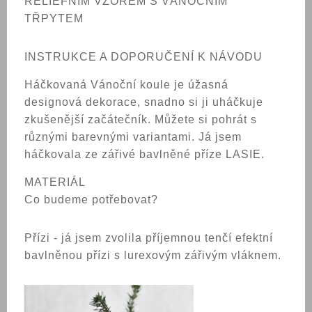
RELIÉFNÍM VZOREM S VÁNOČNÍM
TŘPYTEM
INSTRUKCE A DOPORUČENÍ K NÁVODU
Háčkovaná Vánoční koule je úžasná
designová
dekorace,
snadno si ji uháčkuje
zkušenější začátečník. Můžete si pohrát s
různými barevnými variantami. Já jsem
háčkovala ze zářivé bavlněné příze LASIE.
MATERIÁL
Co budeme potřebovat?
Přízi - já jsem zvolila příjemnou tenčí efektní
bavlněnou přízi s lurexovým zářivým vláknem.