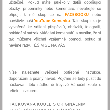
užitečné. Pokud máte jakékoliv další doplňující
otázky, připomínky nebo komentáře, neváhejte se
FACEBOOK
U
připojit k mé skupince na
nebo
YouTube Komunitu
navštivte naší
.
Tato skupinka je
vytvořená ke sdílení příspěvků, obrázků, fotografií,
pokládání otázek, vkládání komentářů a myslím, že si
tak můžeme všichni vzájemně pomoci, pokud si
nevíme rady. TĚŠÍM SE NA VÁS!
Níže naleznete veškeré potřebné instrukce,
doporučení a psaný návod. Pojďme se tedy pustit do
háčkování této nádherné třpytivé Vánoční koule s
reliéfním vzorem.
HÁČKOVANÁ KOULE S ORIGINÁLNÍM