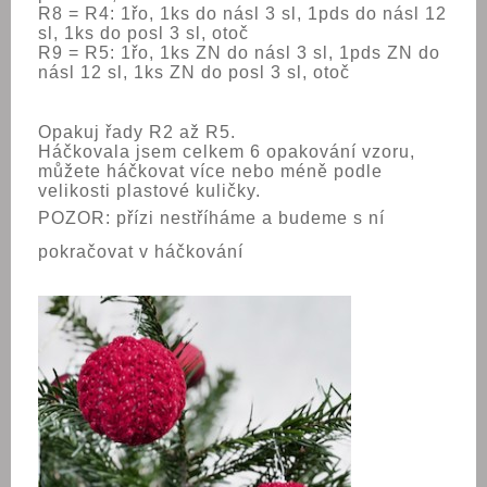
R8 = R4: 1řo, 1ks do násl 3 sl, 1pds do násl 12
sl, 1ks do posl 3 sl, otoč
R9 = R5: 1řo, 1ks ZN do násl 3 sl, 1pds ZN do
násl 12 sl, 1ks ZN do posl 3 sl, otoč
Opakuj řady R2 až R5.
Háčkovala jsem celkem 6 opakování vzoru,
můžete háčkovat více nebo méně podle
velikosti plastové kuličky.
POZOR: přízi nestříháme a budeme s ní
pokračovat v háčkování