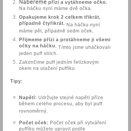
Nabereme
přízi a vytáhneme očko.
Na háčku nyní máme dvě očka.
Opakujeme krok 2 celkem třikrát,
případně čtyřikrát.
Na háčku nyní
máme pět, případně sedm oček.
Přijmeme přízi a protáhneme ji všemi
očky na háčku.
Tímto jsme uháčkovali
jeden puff stitch.
Zakončíme puff jedním řetízkovým
okem na utažení puffíku
Tipy:
Napětí:
Udržujte stejné napětí příze
během celého procesu, aby byl puff
rovnoměrný.
Počet oček:
Počet oček při vytváření
puffíku můžete upravit podle