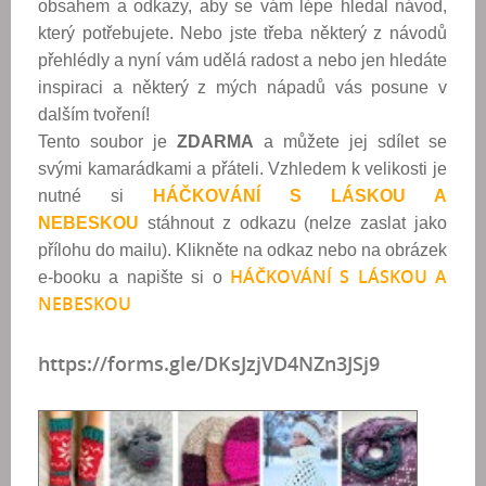
obsahem a odkazy, aby se vám lépe hledal návod,
který potřebujete. Nebo jste třeba některý z návodů
přehlédly a nyní vám udělá radost a nebo jen hledáte
inspiraci a některý z mých nápadů vás posune v
dalším tvoření!
Tento soubor je
ZDARMA
a můžete jej sdílet se
svými kamarádkami a přáteli. Vzhledem k velikosti je
nutné si
HÁČKOVÁNÍ S LÁSKOU A
NEBESKOU
stáhnout z odkazu (nelze zaslat jako
přílohu do mailu). Klikněte na odkaz nebo na obrázek
HÁČKOVÁNÍ S LÁSKOU A
e-booku a napište si o
NEBESKOU
https://forms.gle/DKsJzjVD4NZn3JSj9