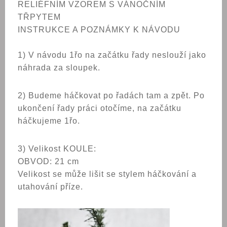
RELIÉFNÍM VZOREM S VÁNOČNÍM
TŘPYTEM
INSTRUKCE A POZNÁMKY K NÁVODU
1) V návodu 1řo na začátku řady neslouží jako
náhrada za sloupek.
2) Budeme háčkovat po řadách tam a zpět. Po
ukončení řady práci otočíme, na začátku
háčkujeme 1řo.
3) Velikost KOULE:
OBVOD: 21 cm
Velikost se může lišit se stylem háčkování a
utahování příze.