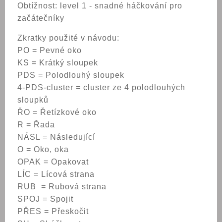
Obtížnost: level 1 - snadné háčkování pro
začátečníky
Zkratky použité v návodu:
PO = Pevné oko
KS = Krátký sloupek
PDS = Polodlouhý sloupek
4-PDS-cluster = cluster ze 4 polodlouhých
sloupků
ŘO = Řetízkové oko
R = Řada
NÁSL = Následující
O = Oko, oka
OPAK = Opakovat
LÍC = Lícová strana
RUB = Rubová strana
SPOJ = Spojit
PŘES = Přeskočit