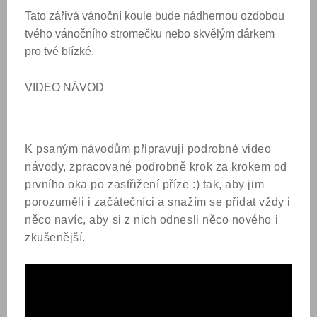
Tato zářivá vánoční koule bude nádhernou ozdobou
tvého vánočního stromečku nebo skvělým dárkem
pro tvé blízké.
VIDEO NÁVOD
K psaným návodům připravuji podrobné video
návody, zpracované podrobně krok za krokem od
prvního oka po zastřižení příze :) tak, aby jim
porozuměli i začátečníci a snažím se přidat vždy i
něco navíc, aby si z nich odnesli něco nového i
zkušenější.