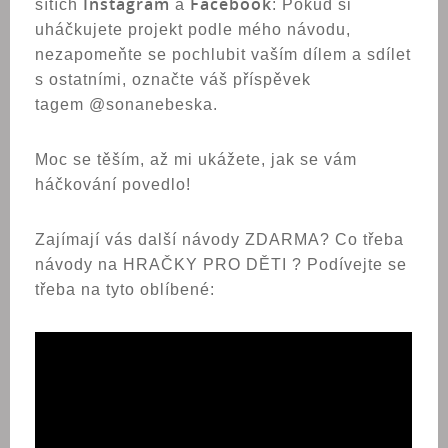
Instagram
Facebook
sítích
a
: Pokud si
uháčkujete projekt podle mého návodu,
nezapomeňte se pochlubit vaším dílem a sdílet
s ostatními, označte váš příspěvek
tagem @sonanebeska.
Moc se těším, až mi ukážete, jak se vám
háčkování povedlo!
Zajímají vás další návody ZDARMA? Co třeba
návody na HRAČKY PRO DĚTI ? Podívejte se
třeba na tyto oblíbené: