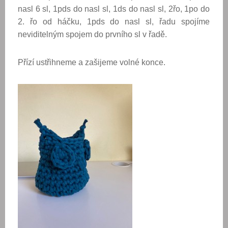
nasl 6 sl, 1pds do nasl sl, 1ds do nasl sl, 2řo, 1po do
2. řo od háčku, 1pds do nasl sl, řadu spojíme
neviditelným spojem do prvního sl v řadě.
Přízí ustřihneme a zašijeme volné konce.