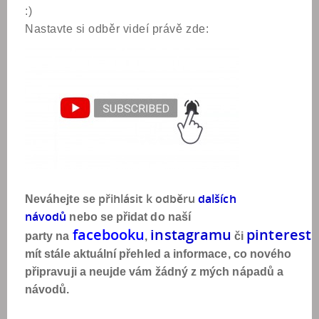
:)
Nastavte si odběr videí právě zde:
přihlásit k odběr
u
dalších
Neváhejte se
návod
ů
nebo se přidat do naší
facebook
u
instagram
u
pinterest
party na
,
či
mít stále aktuální přehled a informace, co nového
připravuji a neujde vám žádný z mých nápadů a
návodů.