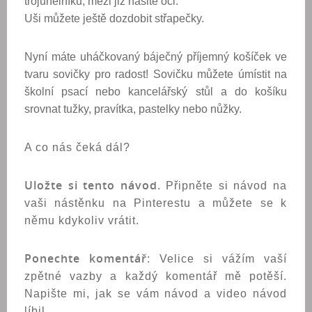
trojúhelníku, mezi již našité oči.
Uši můžete ještě dozdobit střapečky.
Nyní máte uháčkovaný báječný příjemný košíček ve
tvaru sovičky pro radost! Sovičku můžete úmístit na
školní psací nebo kancelářský stůl a do košíku
srovnat tužky, pravítka, pastelky nebo nůžky.
A co nás čeká dál?
Uložte si tento návod
. Připněte si návod na
vaši nástěnku na Pinterestu a můžete se k
němu kdykoliv vrátit.
Ponechte komentář
: Velice si vážím vaší
zpětné vazby a každý komentář mě potěší.
Napište mi, jak se vám návod a video návod
líbil.