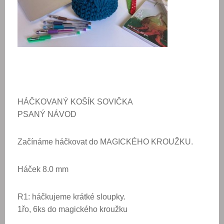
HÁČKOVANÝ
KOŠÍK SOVIČKA
PSANÝ NÁVOD
Začínáme háčkovat do MAGICKÉHO KROUŽKU.
Háček 8.0 mm
R1: háčkujeme krátké sloupky.
1řo, 6ks do magického kroužku