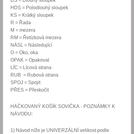
DS = Dlouhý sloupek
HDS = Polodlouhý sloupek
KS = Krátký sloupek
R = Řada
M = mezera
RM = Řetízková mezera
NÁSL = Následující
O = Oko, oka
OPAK = Opakovat
LÍC = Lícová strana
RUB = Rubová strana
SPOJ = Spojit
PŘES = Přeskočit
HÁČKOVANÝ
KOŠÍK SOVIČKA
-
POZNÁMKY K
NÁVODU
:
1)
Návod níže je UNIVERZÁLNÍ velikost podle