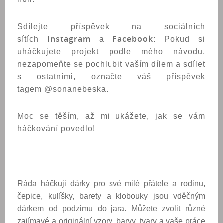
Sdílejte příspěvek na sociálních
Instagram
Facebook
sítích
a
: Pokud si
uháčkujete projekt podle mého návodu,
nezapomeňte se pochlubit vaším dílem a sdílet
s ostatními, označte váš příspěvek
tagem @sonanebeska.
Moc se těším, až mi ukážete, jak se vám
háčkování povedlo!
Ráda háčkuji dárky pro své milé přátele a rodinu,
čepice, kulíšky, barety a klobouky jsou vděčným
dárkem od podzimu do jara. Můžete zvolit různé
zajímavé a originální vzory, barvy, tvary a vaše práce