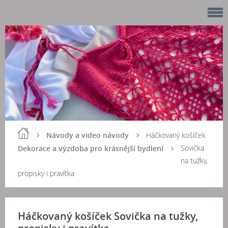
Návody a video návody
Háčkovaný košíček
Sovička
Dekorace a výzdoba pro krásnější bydlení
na tužky,
propisky i pravítka
Háčkovaný košíček Sovička na tužky,