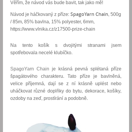
V
ěřím, že návod vás bude bavit, tak jako mě!
SpagoYarn Chain
Návod je háčkovaný z příze:
, 500g
/ 85m, 85% bavlna, 15% polyester, 6mm,
https://www.vlnika.cz/z17500-prize-chain
Na tento košík s dvojitými stranami jsem
spotřebovala necelé klubíčko.
SpagoYarn Chain
je krásná pevná splétaná příze
špagátového charakteru. Tato příze je bavlněná,
velice příjemná, dají se z ní krásně uplést nebo
uháčkovat různé doplňky do bytu, dekorace, košíky,
ozdoby na zeď, prostírání a podobně.