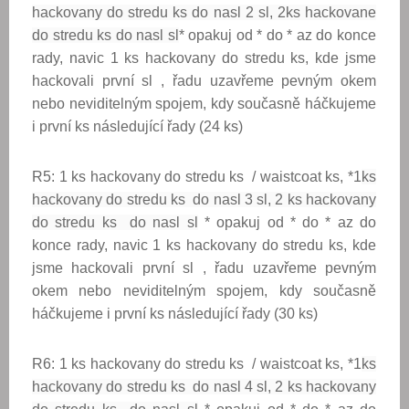
hackovany do stredu ks do nasl 2 sl, 2ks hackovane
do stredu ks do nasl sl
* opakuj od * do * az do konce
rady, navic 1 ks hackovany do stredu ks, kde jsme
hackovali první sl , řadu uzavřeme pevným okem
nebo neviditelným spojem, kdy současně háčkujeme
i první ks následující řady (24 ks)
R5: 1 ks hackovany do stredu ks / waistcoat ks, *1
ks
hackovany do stredu ks do nasl 3 sl, 2 ks hackovany
do stredu ks do nasl sl
* opakuj od * do * az do
konce rady, navic 1 ks hackovany do stredu ks, kde
jsme hackovali první sl , řadu uzavřeme pevným
okem nebo neviditelným spojem, kdy současně
háčkujeme i první ks následující řady (30 ks)
R6: 1 ks hackovany do stredu ks / waistcoat ks, *1
ks
hackovany do stredu ks do nasl 4 sl, 2 ks hackovany