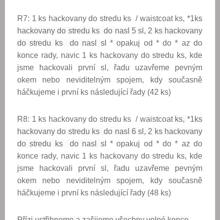
R7: 1 ks hackovany do stredu ks / waistcoat ks, *1
ks
hackovany do stredu ks do nasl 5 sl, 2 ks hackovany
do stredu ks do nasl sl
* opakuj od * do * az do
konce rady, navic 1 ks hackovany do stredu ks, kde
jsme hackovali první sl, řadu uzavřeme pevným
okem nebo neviditelným spojem, kdy současně
háčkujeme i první ks následující řady (42 ks)
R8: 1 ks hackovany do stredu ks / waistcoat
ks,
*1
ks
hackovany do stredu ks do nasl 6 sl, 2 ks hackovany
do stredu ks do nasl sl
* opakuj od * do * az do
konce rady, navic 1 ks hackovany do stredu ks, kde
jsme hackovali první sl, řadu uzavřeme pevným
okem nebo neviditelným spojem, kdy současně
háčkujeme i první ks následující řady (48 ks)
Přízi ustřihneme a zašijeme všechny volné konce.