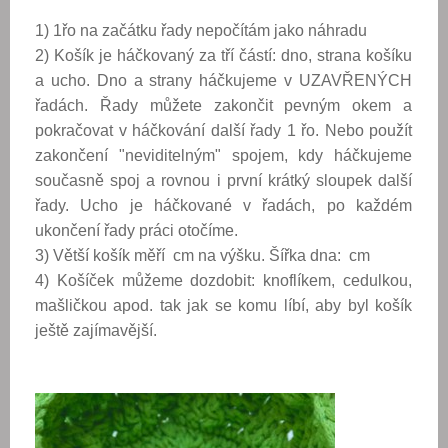
1) 1řo na začátku řady nepočítám jako náhradu
2) Košík je háčkovaný za tří částí: dno, strana košíku
a ucho. Dno a strany háčkujeme v UZAVŘENÝCH
řadách. Řady můžete zakončit pevným okem a
pokračovat v háčkování další řady 1 řo. Nebo použít
zakončení "neviditelným" spojem, kdy háčkujeme
současně spoj a rovnou i první krátký sloupek další
řady. Ucho je háčkované v řadách, po každém
ukončení řady práci otočíme.
3) Větší košík měří cm na výšku. Šířka dna: cm
4) Košíček můžeme dozdobit: knoflíkem, cedulkou,
mašličkou apod. tak jak se komu líbí, aby byl košík
ještě zajímavější.