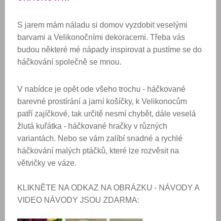
S jarem mám náladu si domov vyzdobit veselými
barvami a Velikonočními dekoracemi.
Třeba vás
budou některé mé nápady inspirovat a pustíme se do
háčkování společně se mnou.
V nabídce je opět ode všeho trochu - háčkované
barevné prostírání a jarní košíčky, k Velikonocům
patří zajíčkové, tak určitě nesmí chybět, dále veselá
žlutá kuřátka - háčkované hračky v různých
variantách. Nebo se vám zalíbí snadné a rychlé
háčkování malých ptáčků, které lze rozvěsit na
větvičky ve váze.
KLIKNĚTE NA ODKAZ NA OBRÁZKU - NÁVODY A
VIDEO NÁVODY JSOU ZDARMA: