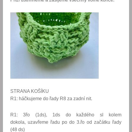
STRANA KOŠÍKU
R1: háčkujeme do řady R8 za zadní nit.
R1: 3řo (1ds), 1ds do každého sl kolem
dokola, uzavřeme řadu po do 3.řo od začátku řady
(48 ds)