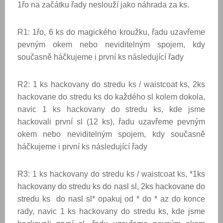
1řo na začátku řady neslouží jako náhrada za ks.
R1: 1řo, 6 ks do magického kroužku, řadu uzavřeme
pevným okem nebo neviditelným spojem, kdy
současně háčkujeme i první ks následující řady
R2: 1 ks hackovany do stredu ks / waistcoat ks, 2ks
hackovane do stredu ks do každého sl kolem dokola,
navic 1 ks hackovany do stredu ks, kde jsme
hackovali první sl (12 ks), řadu uzavřeme pevným
okem nebo neviditelným spojem, kdy současně
háčkujeme i první ks následující řady
R3: 1 ks hackovany do stredu ks / waistcoat ks, *1
ks
hackovany do stredu ks do nasl sl, 2ks hackovane do
stredu ks do nasl sl
* opakuj od * do * az do konce
rady, navic 1 ks hackovany do stredu ks, kde jsme