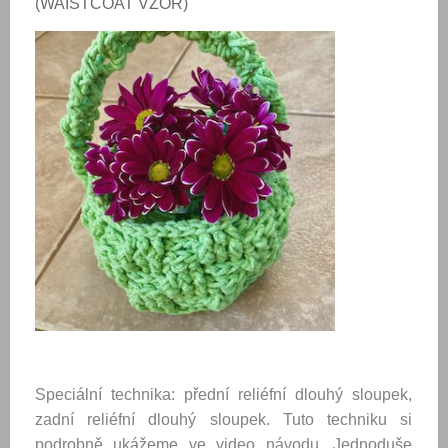
(WAISTCOAT VZOR)
Speciální technika: přední reliéfní dlouhý sloupek,
zadní reliéfní dlouhý sloupek. Tuto techniku si
podrobně ukážeme ve video návodu. Jednoduše