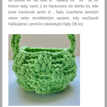
do stredu ks do nasl sl
* opakuj od * do * az do
konce rady, navic 1 ks hackovany do stredu ks, kde
jsme hackovali první sl , řadu uzavřeme pevným
okem nebo neviditelným spojem, kdy současně
háčkujeme i první ks následující řady (36 ks)