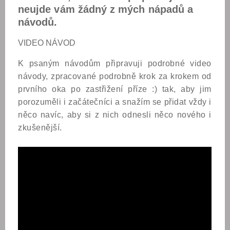
neujde vám žádný z mých nápadů a
návodů.
VIDEO NÁVOD
K psaným návodům připravuji podrobné video
návody, zpracované podrobně krok za krokem od
prvního oka po zastřižení příze :) tak, aby jim
porozuměli i začátečníci a snažím se přidat vždy i
něco navíc, aby si z nich odnesli něco nového i
zkušenější.