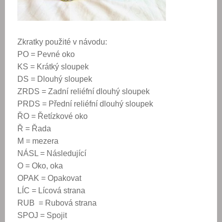
Zkratky použité v návodu:
PO = Pevné oko
KS = Krátký sloupek
DS = Dlouhý sloupek
ZRDS = Zadní reliéfní dlouhý sloupek
PRDS = Přední reliéfní dlouhý sloupek
ŘO = Řetízkové oko
Ř = Řada
M = mezera
NÁSL = Následující
O = Oko, oka
OPAK = Opakovat
LÍC = Lícová strana
RUB = Rubová strana
SPOJ = Spojit