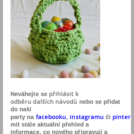
přihlásit k
Neváhejte se
odběr
u
dalších návod
ů
nebo se přidat
do naší
facebook
u
instagram
u
pintere
party na
,
či
mít stále aktuální přehled a
informace, co nového připravuji a