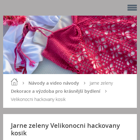
Návody a video návody
Jarne zeleny
Dekorace a výzdoba pro krásnější bydlení
Velikonocni hackovany kosik
Jarne zeleny Velikonocni hackovany
kosik