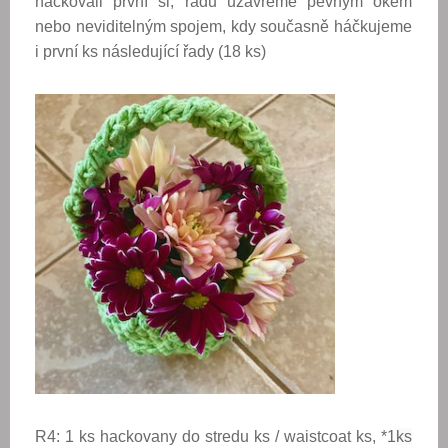
hackovali první sl, řadu uzavřeme pevným okem
nebo neviditelným spojem, kdy současně háčkujeme
i první ks následující řady (18 ks)
R4: 1 ks hackovany do stredu ks / waistcoat ks, *1
ks