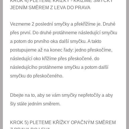
KROK 4) PLETEME KŘÍŽKY - KŘÍŽÍME SMYČKY
JEDNÍM SMĚREM Z LEVA DO PRAVA
Vezmeme 2 poslední smyčky a překřížíme je. Druhé
přes první. Do druhé protáhneme následující smyčku
a potom do prvního oka další smyčku. A takto
postupujeme až na konec řady: jedno přeskočíme,
následující oko křížíme přes přeskočené. do
následujícího protáhneme smyčku a potom další
smyčku do přeskočeného.
Dbejte na to, aby se vám smyčky nepřetočily a aby
šly stále jedním směrem.
KROK 5) PLETEME KŘÍŽKY OPAČNÝM SMĚREM