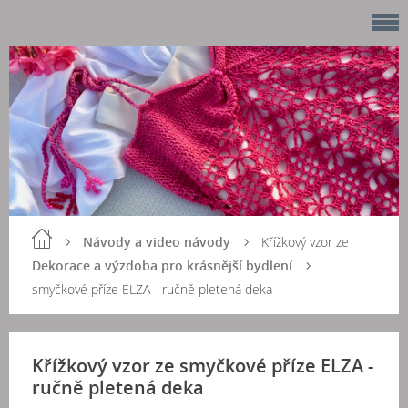
Návody a video návody
Křížkový vzor ze
Dekorace a výzdoba pro krásnější bydlení
smyčkové příze ELZA - ručně pletená deka
Křížkový vzor ze smyčkové příze ELZA -
ručně pletená deka