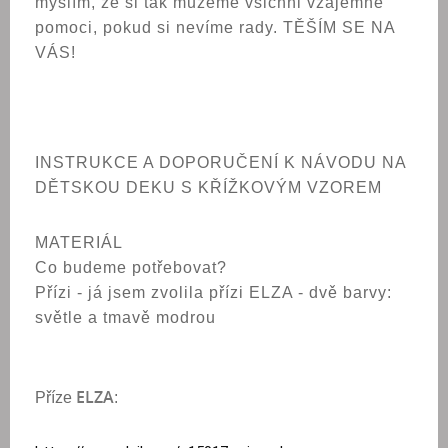
myslím, že si tak můžeme všichni vzájemně
pomoci, pokud si nevíme rady. TĚŠÍM SE NA
VÁS!
INSTRUKCE A DOPORUČENÍ K NÁVODU NA
DĚTSKOU DEKU S KŘÍŽKOVÝM VZOREM
MATERIÁL
Co budeme potřebovat?
Přízi - já jsem zvolila přízi ELZA - dvě barvy:
světle a tmavě modrou
ELZA
Příze
: