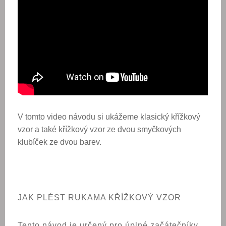
V tomto video návodu si ukážeme klasický křížkový
vzor a také křížkový vzor ze dvou smyčkových
klubíček ze dvou barev.
JAK PLÉST RUKAMA KŘÍŽKOVÝ VZOR
Tento návod je určený pro úplné začátečníky.