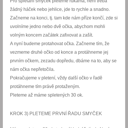
Pro splétání smyček pleteme rukama, není třeba
žádný háček nebo jehlice, jde to rychle a snadno.
Začneme na konci, tj. tam kde nám příze končí, zde si
uvolníme jedno nebo dvě očka, abychom mohli
volným koncem začátek zafixovat a zašít.
A nyní budeme protahovat očka. Začneme tím, že
vezmeme druhé očko od konce a protáhneme jej
prvním očkem, zezadu dopředu, dbáme na to, aby se
nám očka nepřetočila.
Pokračujeme v pletení, vždy další očko v řadě
protáhneme tím právě protaženým.
Pleteme až máme spletených 30 ok.
KROK 3) PLETEME PRVNÍ ŘADU SMYČEK