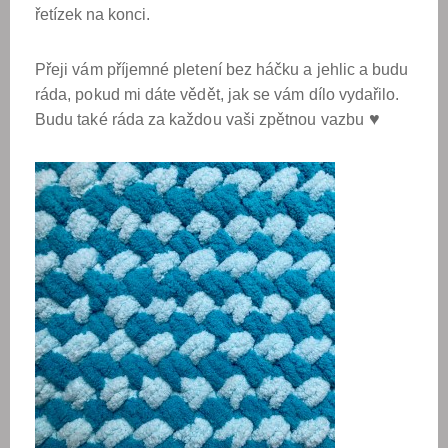
řetízek na konci.
Přeji vám příjemné pletení bez háčku a jehlic a budu
ráda, pokud mi dáte vědět, jak se vám dílo vydařilo.
♥
Budu také ráda za každou vaši zpětnou vazbu