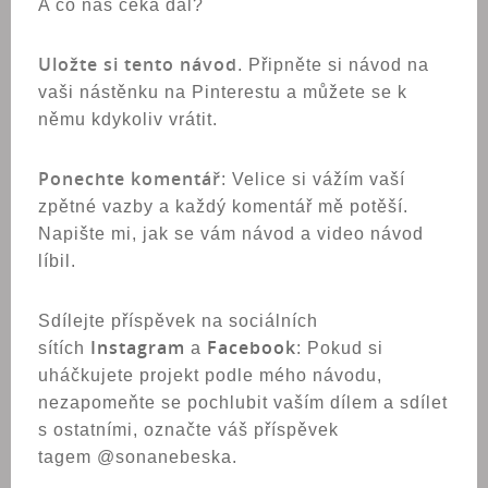
A co nás čeká dál?
Uložte si tento návod
. Připněte si návod na
vaši nástěnku na Pinterestu a můžete se k
němu kdykoliv vrátit.
Ponechte komentář
: Velice si vážím vaší
zpětné vazby a každý komentář mě potěší.
Napište mi, jak se vám návod a video návod
líbil.
Sdílejte příspěvek na sociálních
Instagram
Facebook
sítích
a
: Pokud si
uháčkujete projekt podle mého návodu,
nezapomeňte se pochlubit vaším dílem a sdílet
s ostatními, označte váš příspěvek
tagem @sonanebeska.