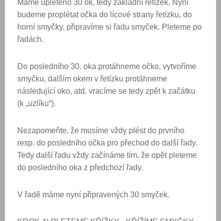
Máme upleteno 30 ok, tedy základní řetízek. Nyní
budeme proplétat očka do lícové strany řetízku, do
horní smyčky, připravíme si řadu smyček. Pleteme po
řadách.
Do posledního 30. oka protáhneme očko, vytvoříme
smyčku, dalším okem v řetízku protáhneme
následující oko, atd. vracíme se tedy zpět k začátku
(k „uzlíku“).
Nezapomeňte, že musíme vždy plést do prvního
resp. do posledního očka pro přechod do další řady.
Tedy další řadu vždy začínáme tím, že opět pleteme
do posledního oka z předchozí řady.
V řadě máme nyní připravených 30 smyček.