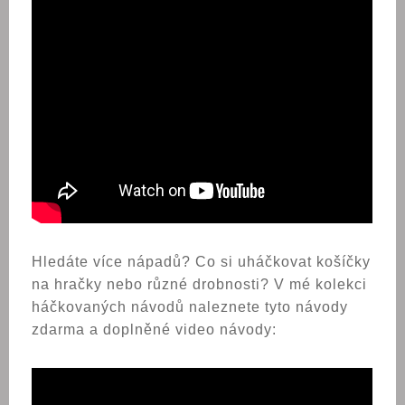
Hledáte více nápadů? Co si uháčkovat košíčky
na hračky nebo různé drobnosti? V mé kolekci
háčkovaných návodů naleznete tyto návody
zdarma a doplněné video návody: