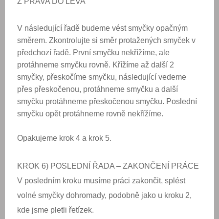
Z PRAVA DO LEVA
V následující řadě budeme vést smyčky opačným
směrem. Zkontrolujte si směr protažených smyček v
předchozí řadě. První smyčku nekřížíme, ale
protáhneme smyčku rovně. Křížíme až další 2
smyčky, přeskočíme smyčku, následující vedeme
přes přeskočenou, protáhneme smyčku a další
smyčku protáhneme přeskočenou smyčku. Poslední
smyčku opět protáhneme rovně nekřížíme.
Opakujeme krok 4 a krok 5.
KROK 6) POSLEDNÍ ŘADA – ZAKONČENÍ PRÁCE
V posledním kroku musíme práci zakončit, splést
volné smyčky dohromady, podobně jako u kroku 2,
kde jsme pletli řetízek.