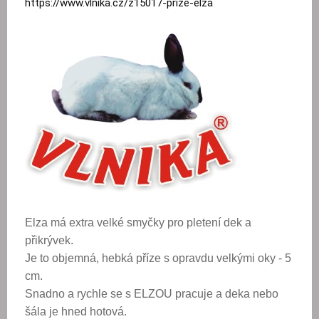
https://www.vlnika.cz/z15017-prize-elza
Elza má extra velké smyčky pro pletení dek a
přikrývek.
Je to objemná, hebká příze s opravdu velkými oky - 5
cm.
Snadno a rychle se s ELZOU pracuje a deka nebo
šála je hned hotová.