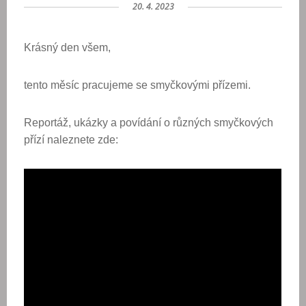
20. 4. 2023
Krásný den všem,
tento měsíc pracujeme se smyčkovými přízemi.
Reportáž, ukázky a povídání o různých smyčkových
přízí naleznete zde: