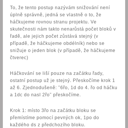
To, že tento postup nazývám snižování není
úplně správně, jedná se vlastně o to, že
háčkujeme rovnou stranu projektu. Ve
skutečnosti nám takto nenarůstá počet bloků v
řadě, ale jejich počet zůstává stejný (v
případě, že háčkujeme obdélník) nebo se
snižuje o jeden blok (v případě, že háčkujeme
čtverec)
Háčkování se liší pouze na začátku řady,
ostatní postup už je stejný. Přeskočíme krok 1
až 6. Zjednodušeně: "6řo, 1d do 4. řo od háčku
a 1dc do nasl 2řo" přeskočíme.
Krok 1: místo 3řo na začátku bloku se
přemístíme pomocí pevných ok, 1po do
každého ds z předchozího bloku.