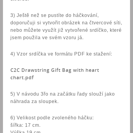
3) Ještě než se pustíte do háčkování,
doporučuji si vytvořit obrázek na čtvercové síti,
nebo můžete využít již vytvořené srdíčko, které
jsem použila ve svém vzoru já.
4) Vzor srdíčka ve formátu PDF ke stažení:
C2C Drawstring Gift Bag with heart
chart.pdf
5) V návodu 3řo na začátku řady slouží jako
náhrada za sloupek.
6) Velikost
podle zvoleného háčku:
šířka: 17 cm.
Výška 19 cm