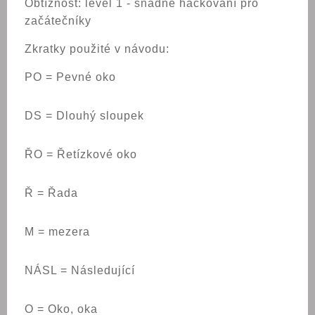
Obtížnost: level 1 - snadné háčkování pro
začátečníky
Zkratky použité v návodu:
PO = Pevné oko
DS = Dlouhý sloupek
ŘO = Řetízkové oko
Ř = Řada
M = mezera
NÁSL = Následující
O = Oko, oka