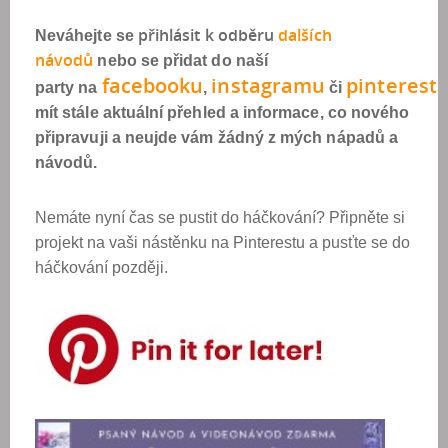
přihlásit k odběr
u
dalších
Neváhejte se
návod
ů
nebo se přidat do naší
facebook
u
instagram
u
pinterest
party na
,
či
mít stále aktuální přehled a informace, co nového
připravuji a neujde vám žádný z mých nápadů a
návodů.
Nemáte nyní čas se pustit do háčkování? Připněte si
projekt na vaši nástěnku na Pinterestu a pusťte se do
háčkování později.