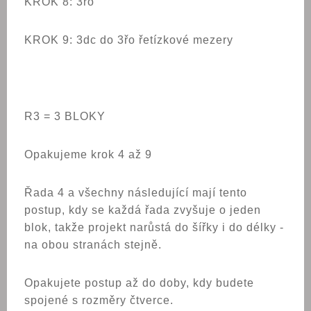
KROK 8: 3řo
KROK 9: 3dc do 3řo řetízkové mezery
R3 = 3 BLOKY
Opakujeme krok 4 až 9
Řada 4 a všechny následující mají tento
postup, kdy se každá řada zvyšuje o jeden
blok, takže projekt narůstá do šířky i do délky -
na obou stranách stejně.
Opakujete postup až do doby, kdy budete
spojené s rozměry čtverce.