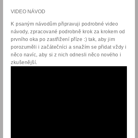
VIDEO NÁVOD
K psaným návodům připravuji podrobné video
návody, zpracované podrobně krok za krokem od
prvního oka po zastřižení příze :) tak, aby jim
porozuměli i začátečníci a snažím se přidat vždy i
něco navíc, aby si z nich odnesli něco nového i
zkušenější.