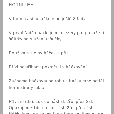
HORNÍ LEM
V horní části uháčkujeme ještě 3 řady.
V první řadě uháčkujeme mezery pro protažení
šňůrky na stažení taštičky.
Používám stejný háček a přízi.
Přízi nestříhám, pokračuji v háčkování.
Začneme háčkovat od rohu a háčkujeme podél
horní strany takto:
R1: 3řo (ds), 1ds do násl sl, 2řo, přes 2sl.
Opakujeme 1ds do násl 2sl, 2řo, přes 2sl.