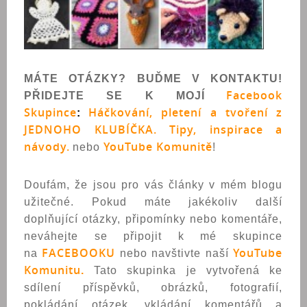
MÁTE OTÁZKY? BUĎME V KONTAKTU!
Facebook
PŘIDEJTE SE K MOJÍ
Skupince
Háčkování, pletení a tvoření z
:
JEDNOHO KLUBÍČKA. Tipy, inspirace a
návody.
YouTube Komunitě
nebo
!
Doufám, že jsou pro vás články v mém blogu
užitečné. Pokud máte jakékoliv další
doplňující otázky, připomínky nebo komentáře,
neváhejte se připojit k mé skupince
FACEBOOK
U
YouTube
na
nebo navštivte naší
Komunitu
.
Tato skupinka je vytvořená ke
sdílení příspěvků, obrázků, fotografií,
pokládání otázek, vkládání komentářů a