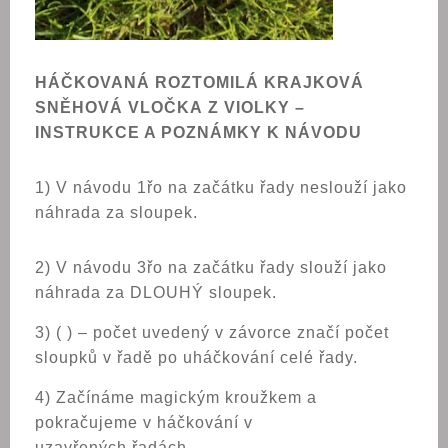
HÁČKOVANÁ ROZTOMILÁ KRAJKOVÁ
SNĚHOVÁ VLOČKA Z VIOLKY –
INSTRUKCE A POZNÁMKY K NÁVODU
1) V návodu 1řo na začátku řady neslouží jako
náhrada za sloupek.
2) V návodu 3řo na začátku řady slouží jako
náhrada za DLOUHÝ sloupek.
3) ( ) – počet uvedený v závorce značí počet
sloupků v řadě po uháčkování celé řady.
4) Začínáme magickým kroužkem a
pokračujeme v háčkování v
uzavřených řadách.