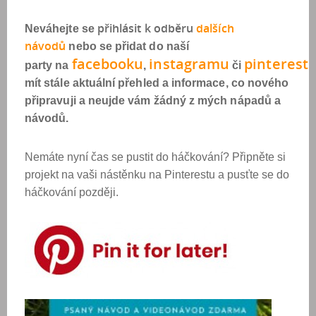
přihlásit k odběr
u
dalších
Neváhejte se
návod
ů
nebo se přidat do naší
facebook
u
instagram
u
pinterest
party na
,
či
mít stále aktuální přehled a informace, co nového
připravuji a neujde vám žádný z mých nápadů a
návodů.
Nemáte nyní čas se pustit do háčkování? Připněte si
projekt na vaši nástěnku na Pinterestu a pusťte se do
háčkování později.