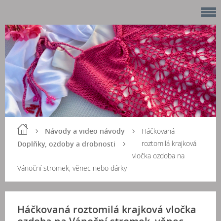
Návody a video návody
Háčkovaná
roztomilá krajková
Doplňky, ozdoby a drobnosti
vločka ozdoba na
Vánoční stromek, věnec nebo dárky
Háčkovaná roztomilá krajková vločka