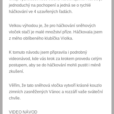
jednoduchý na pochopení a jedná se o rychlé
háčkování ve 4 uzavřených řadách.
Velkou výhodou je, že pro háčkování sněhových
vloček stačí je malé množství příze. Háčkovala jsem
z mého oblíbeného klubíčka Violka.
K tomuto návodu jsem připravila i podrobný
videonávod, kde vás krok za krokem provedu celým
postupem, aby se do háčkování mohli pustit i méně
zkušení.
Věřím, že tato sněhová vločka vytvoří krásné kouzlo
zimních zasněžených Vánoc a rozzáří vaše sváteční
chvíle.
VIDEO NÁVOD