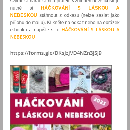
svými kamarádkami a přáteli. Vzhledem k velikosti je
nutné si
HÁČKOVÁNÍ S LÁSKOU A
NEBESKOU
stáhnout z odkazu (nelze zaslat jako
přílohu do mailu). Klikněte na odkaz nebo na obrázek
HÁČKOVÁNÍ S LÁSKOU A
e-booku a napište si o
NEBESKOU
https://forms.gle/DKsJzjVD4NZn3JSj9