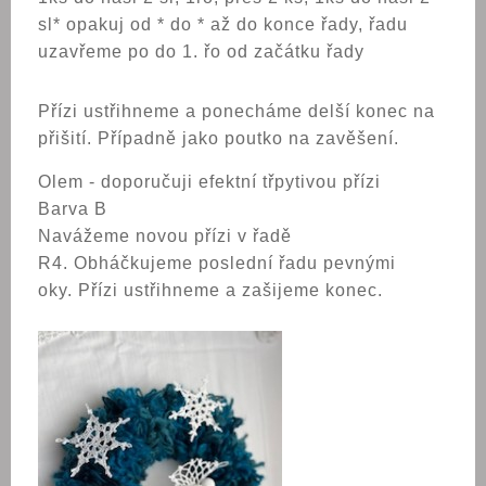
sl* opakuj od * do * až do konce řady, řadu
uzavřeme po do 1. řo od začátku řady
Přízi ustřihneme a ponecháme delší konec na
přišití. Případně jako poutko na zavěšení.
Olem - doporučuji efektní třpytivou přízi
Barva B
Navážeme novou přízi v řadě
R4. Obháčkujeme poslední řadu pevnými
oky. Přízi ustřihneme a zašijeme konec.