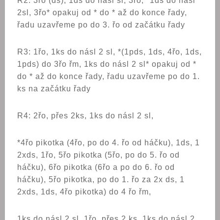
R2: 3řo (ds), 1ds do násl sl, 3řo, *1ds do násl
2sl, 3řo* opakuj od * do * až do konce řady,
řadu uzavřeme po do 3. řo od začátku řady
R3: 1řo, 1ks do násl 2 sl, *(1pds, 1ds, 4řo, 1ds,
1pds) do 3řo řm, 1ks do násl 2 sl* opakuj od *
do * až do konce řady, řadu uzavřeme po do 1.
ks na začátku řady
R4: 2řo, přes 2ks, 1ks do násl 2 sl,
*4řo pikotka (4řo, po do 4. řo od háčku), 1ds, 1
2xds, 1řo, 5řo pikotka (5řo, po do 5. řo od
háčku), 6řo pikotka (6řo a po do 6. řo od
háčku), 5řo pikotka, po do 1. řo za 2x ds, 1
2xds, 1ds, 4řo pikotka) do 4 řo řm,
1ks do násl 2 sl, 1řo, přes 2 ks, 1ks do násl 2