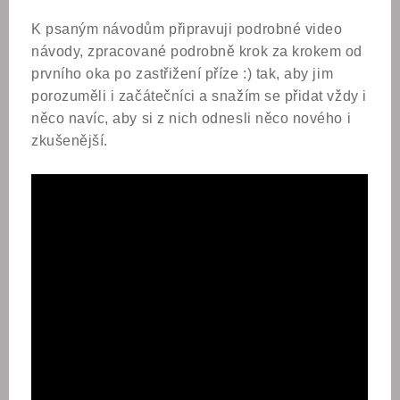
K psaným návodům připravuji podrobné video
návody, zpracované podrobně krok za krokem od
prvního oka po zastřižení příze :) tak, aby jim
porozuměli i začátečníci a snažím se přidat vždy i
něco navíc, aby si z nich odnesli něco nového i
zkušenější.