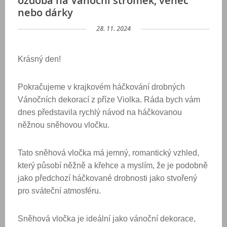
ozdoba na Vánoční stromek, věnec
nebo dárky
28. 11. 2024
Krásný den!
Pokračujeme v krajkovém háčkování drobných
Vánočních dekorací z příze Violka. Ráda bych vám
dnes představila rychlý návod na háčkovanou
něžnou sněhovou vločku.
Tato sněhová vločka má jemný, romantický vzhled,
který působí něžně a křehce a myslím, že je podobně
jako předchozí háčkované drobnosti jako stvořený
pro sváteční atmosféru.
Sněhová vločka je ideální jako vánoční dekorace,