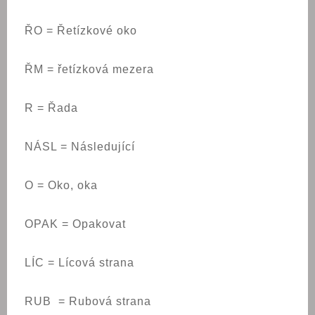
ŘO = Řetízkové oko
ŘM = řetízková mezera
R = Řada
NÁSL = Následující
O = Oko, oka
OPAK = Opakovat
LÍC = Lícová strana
RUB = Rubová strana