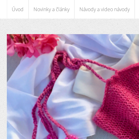
Úvod
Novinky a články
Návody a video návody