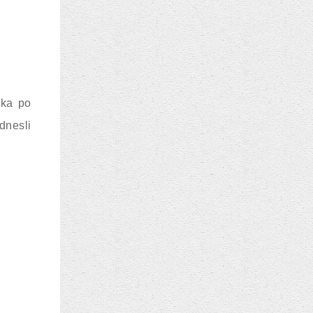
oka po
dnesli