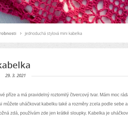
robnosti
Jednoduchá stylová mini kabelka
kabelka
29. 3. 2021
é příze a má pravidelný roztomilý čtvercový tvar. Mám moc rád
si můžete uháčkovat kabelku také a rozměry zcela podle sebe a
ožná zdá, používám zde jen krátké sloupky. Kabelka je uháčko