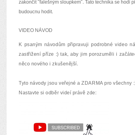
zakončit "falešným sloupkem". Tato technika se hodí p
budoucnu hodit.
VIDEO NÁVOD
K psaným návodům připravuji podrobné video ná
zastřižení příze :) tak, aby jim porozuměli i začát
něco nového i zkušenější.
Tyto návody jsou veřejné a ZDARMA pro všechny :
Nastavte si odběr videí právě zde: