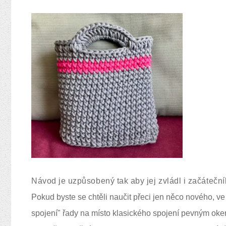
Návod je uzpůsobený tak aby jej zvládl i začáteční
Pokud byste se chtěli naučit přeci jen něco nového, v
spojení" řady na místo klasického spojení pevným okem