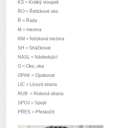
KS = Krátký sloupek
ŘO = Řetízkové oko
Ř = Řada
M = mezera
RM = řetízková mezera
SH = Sháčkovat
NÁSL = Následující
O = Oko, oka
OPAK = Opakovat
LÍC = Lícová strana
RUB = Rubová strana
SPOJ = Spojit
PŘES = Přeskočit