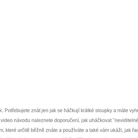
k.
Potřebujete znát jen jak se háčkují krátké sloupky a máte vyh
e video návodu naleznete doporučení, jak uháčkovat "neviditeln
, které určitě běžně znáte a používáte a také vám ukáži, jak řa