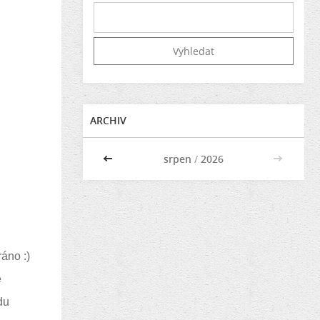
ARCHIV
<<
srpen
/
2026
>>
ráno :)
é
du