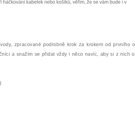
ři háčkování kabelek nebo košíků, věřím, že se vám bude i v
vody, zpracované podrobně krok za krokem od prvního 
ečníci a snažím se přidat vždy i něco navíc, aby si z nich o
)