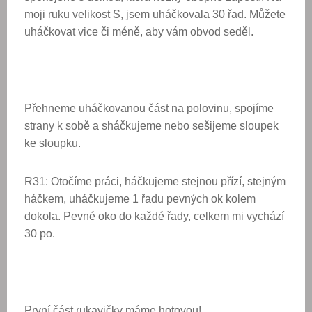
moji ruku velikost S, jsem uháčkovala 30 řad. Můžete
uháčkovat vice či méně, aby vám obvod seděl.
Přehneme uháčkovanou část na polovinu, spojíme
strany k sobě a sháčkujeme nebo sešijeme sloupek
ke sloupku.
R31: Otočíme práci, háčkujeme stejnou přízí, stejným
háčkem, uháčkujeme 1 řadu pevných ok kolem
dokola. Pevné oko do každé řady, celkem mi vychází
30 po.
První část rukavičky máme hotovou!