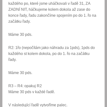
každého po, které jsme uháčkovali v řadě 31, ZA
ZADNÍ NIT, háčkujeme kolem dokola až zase do
konce řady, řadu zakončíme spojením po do 1. řo na
začátku řady.
Máme 30 pds.
R2: 1řo (nepočítám jako náhradu za 1pds), 1pds do
každého st kolem dokola, po do 1. řo na začátku
řady.
Máme 30 pds.
R3 – R4: opakuj R2
Máme 30 pds v každé řadě.
V následující řadě vytvoříme palec.