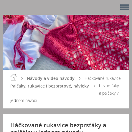
Návody a video návody
Háčkované rukavice
bezprsťáky
Palčáky, rukavice i bezprstové, návleky
a palčáky v
jednom návodu
Háčkované rukavice bezprsťáky a