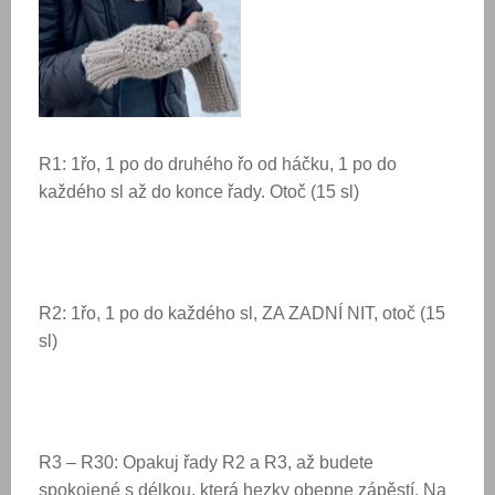
R1: 1řo, 1 po do druhého řo od háčku, 1 po do
každého sl až do konce řady. Otoč (15 sl)
R2: 1řo, 1 po do každého sl, ZA ZADNÍ NIT, otoč (15
sl)
R3 – R30: Opakuj řady R2 a R3, až budete
spokojené s délkou, která hezky obepne zápěstí. Na