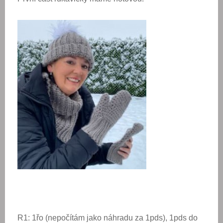
R1: 1řo (nepočítám jako náhradu za 1pds), 1pds do