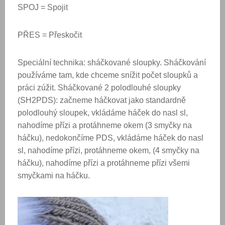
SPOJ = Spojit
PŘES = Přeskočit
Speciální technika: sháčkované sloupky. Sháčkování
používáme tam, kde chceme snížit počet sloupků a
práci zúžit. Sháčkované 2 polodlouhé sloupky
(SH2PDS): začneme háčkovat jako standardně
polodlouhý sloupek, vkládáme háček do nasl sl,
nahodíme přízi a protáhneme okem (3 smyčky na
háčku), nedokončíme PDS, vkládáme háček do nasl
sl, nahodíme přízi, protáhneme okem, (4 smyčky na
háčku), nahodíme přízi a protáhneme přízi všemi
smyčkami na háčku.