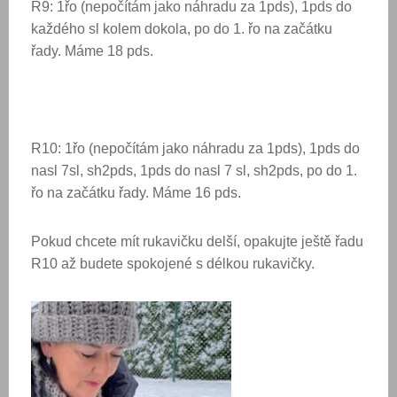
R9: 1řo (nepočítám jako náhradu za 1pds), 1pds do
každého sl kolem dokola, po do 1. řo na začátku
řady. Máme 18 pds.
R10: 1řo (nepočítám jako náhradu za 1pds), 1pds do
nasl 7sl, sh2pds, 1pds do nasl 7 sl, sh2pds, po do 1.
řo na začátku řady. Máme 16 pds.
Pokud chcete mít rukavičku delší, opakujte ještě řadu
R10 až budete spokojené s délkou rukavičky.