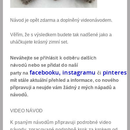
Návod je opět zdarma a doplněný videonávodem.
Věřím, že s výsledkem budete tak nadšené jako a
uháčkujete krásný zimní set.
přihlásit k odběr
u
dalších
Neváhejte se
návod
ů
nebo se přidat do naší
facebook
u
instagram
u
pinterest
,
party na
či
mít stále aktuální přehled a informace, co nového
připravuji a neujde vám žádný z mých nápadů a
návodů.
VIDEO NÁVOD
K psaným návodům připravuji podrobné video
návody, zpracované podrobně krok za krokem od