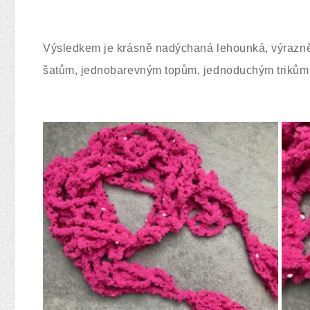
Výsledkem je krásně nadýchaná lehounká, výrazně b
šatům, jednobarevným topům, jednoduchým trikům