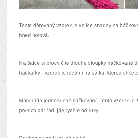
Tento děrovaný vzorek je velice snadný na háčkování
hned hotová.
Na šálce si procvičíte dlouhé sloupky háčkované do 
háčkařky - vzorek je ideální na šálku, kterou chce
Mám ráda jednoduché háčkování. Tento vzorek je z
prvních pár řad, jde rychle od ruky.