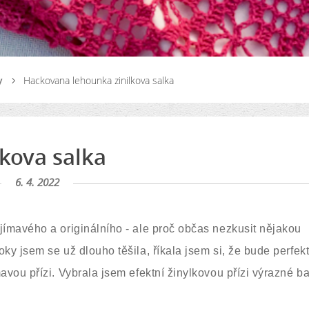
y
Hackovana lehounka zinilkova salka
kova salka
6. 4. 2022
ímavého a originálního - ale proč občas nezkusit nějakou
y jsem se už dlouho těšila, říkala jsem si, že bude perfekt
vou přízi. Vybrala jsem efektní žinylkovou přízi výrazné ba