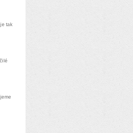
je tak
čilé
ujeme