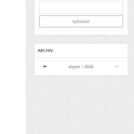
ARCHIV
<<
srpen
/
2026
>>