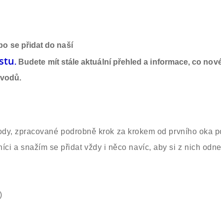
o se přidat do naší
st
u
.
Budete mít stále aktuální přehled a informace, co nov
ávodů.
dy, zpracované podrobně krok za krokem od prvního oka p
čníci a snažím se přidat vždy i něco navíc, aby si z nich odne
)