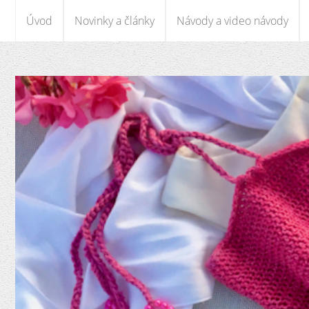
Úvod
Novinky a články
Návody a video návody