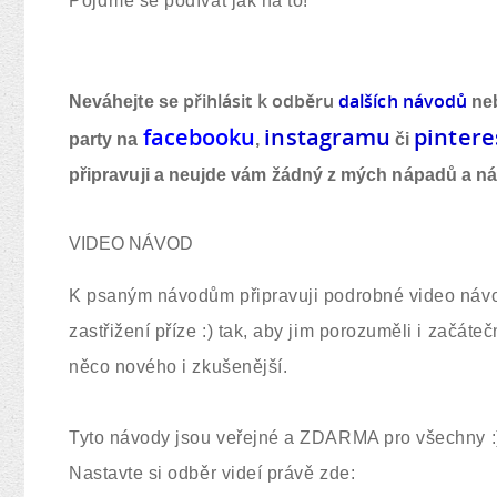
Pojďme se podívat jak na to!
přihlásit k odběr
u
dalších návod
ů
Neváhejte se
neb
facebook
u
instagram
u
pintere
party na
,
či
připravuji a neujde vám žádný z mých nápadů a n
VIDEO NÁVOD
K psaným návodům připravuji podrobné video návo
zastřižení příze :) tak, aby jim porozuměli i začáte
něco nového i zkušenější.
Tyto návody jsou veřejné a ZDARMA pro všechny :
Nastavte si odběr videí právě zde: