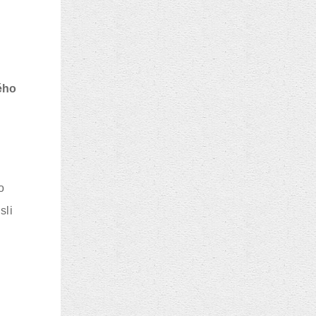
ého
o
sli