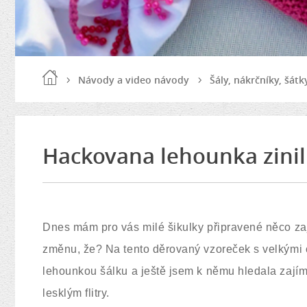
Návody a video návody
Šály, nákrčníky, šátk
Hackovana lehounka zinil
Dnes mám pro vás milé šikulky připravené něco zaj
změnu, že? Na tento děrovaný vzoreček s velkými ok
lehounkou šálku a ještě jsem k němu hledala zajíma
lesklým flitry.