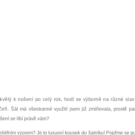
kvělý k nošení po celý rok, hodí se výborně na různé slav
čeři.
Šál má
všestranné využití jsem již zmiňovala, prostě p
šení se líbí právě vám?
eliéfním vzorem? Je to luxusní kousek do šatníku! Pojďme se pu