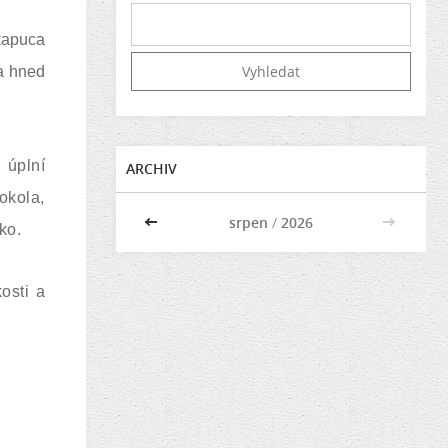
 kapuca
 a hned
 úplní
ARCHIV
okola,
<<
srpen
/
2026
>>
ko.
osti a