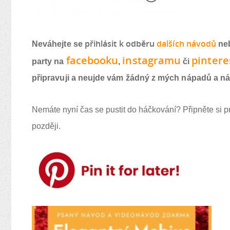
přihlásit k odběr
u
dalších návod
ů
Neváhejte se
neb
facebook
u
instagram
u
pintere
party na
,
či
připravuji a neujde vám žádný z mých nápadů a n
Nemáte nyní čas se pustit do háčkování? Připněte si p
později.