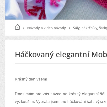
Návody a video návody
Šály, nákrčníky, šátk
Háčkovaný elegantní Mobiu
Krásný den všem!
Dnes mám pro vás návod na krásný elegantní šál z 
vyzkouším. Vybrala jsem pro háčkování šálu výraz