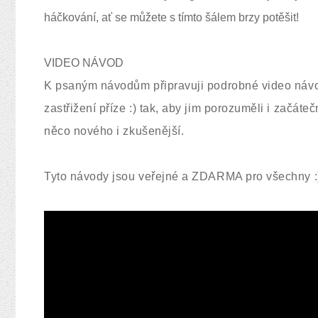
háčkování, ať se můžete s tímto šálem brzy potěšit!
VIDEO NÁVOD
K psaným návodům připravuji podrobné video návo
zastřižení příze :) tak, aby jim porozuměli i začáte
něco nového i zkušenější.
Tyto návody jsou veřejné a ZDARMA pro všechny :