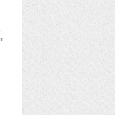
o
sli