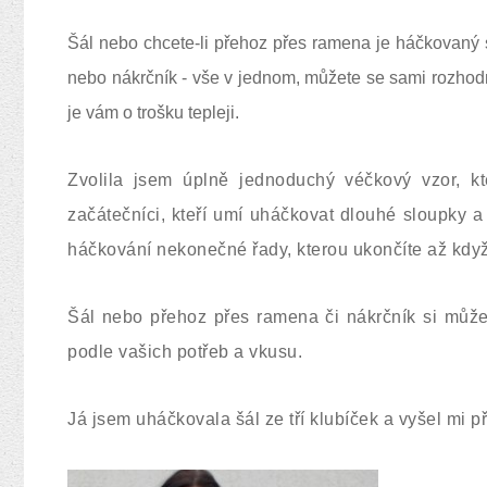
Šál nebo chcete-li přehoz přes ramena je
háčkovaný
nebo nákrčník - vše v jednom, můžete se sami rozhodno
je vám o trošku tepleji.
Zvolila jsem úplně jednoduchý véčkový vzor, kt
začátečníci, kteří umí uháčkovat dlouhé sloupky 
háčkování nekonečné řady, kterou ukončíte až kdy
Šál nebo přehoz přes ramena či nákrčník si můžete
podle vašich potřeb a vkusu.
Já jsem uháčkovala šál ze tří klubíček a vyšel mi 