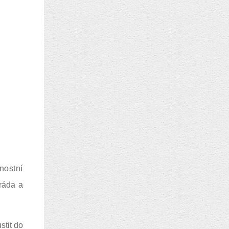
nostní
aráda a
stit do