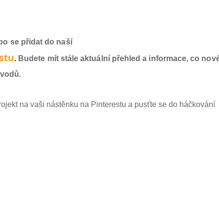
o se přidat do naší
st
u
.
Budete mít stále aktuální přehled a informace, co nov
ávodů.
rojekt na vaši nástěnku na Pinterestu a pusťte se do háčkování