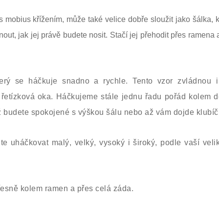
s mobius křížením, může také velice dobře sloužit jako šálka,
ut, jak jej právě budete nosit. Stačí jej přehodit přes ramena
erý se háčkuje snadno a rychle. Tento vzor zvládnou i
a řetízková oka. Háčkujeme stále jednu řadu pořád kolem d
ž budete spokojené s výškou šálu nebo až vám dojde klubíč
 uháčkovat malý, velký, vysoký i široký, podle vaší velik
přesně kolem ramen a přes celá záda.