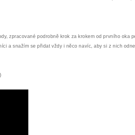
dy, zpracované podrobně krok za krokem od prvního oka p
čníci a snažím se přidat vždy i něco navíc, aby si z nich odne
)