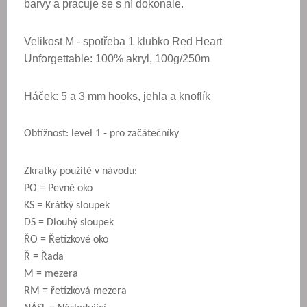
barvy a pracuje se s ní dokonale.
Velikost M - spotřeba 1 klubko Red Heart
Unforgettable: 100% akryl, 100g/250m
Háček: 5 a 3 mm hooks, jehla a knoflík
Obtížnost: level 1 - pro začátečníky
Zkratky použité v návodu:
PO = Pevné oko
KS = Krátký sloupek
DS = Dlouhý sloupek
ŘO = Řetízkové oko
Ř = Řada
M = mezera
RM = řetízková mezera