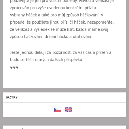
používejte je jen pro vlastní potřeby. Návod a velikost je
zpracován pro výše uvedenou konkrétní přízi a
vybraný háček a také pro můj způsob háčkování. V
případě, že použijete jinou přízi či háček, nezapomeňte,
že velikost a výsledek se může lišit, každá máme svůj
způsob háčkování, držení háčku a utahování.
Ještě jednou děkuji za pozornost, za váš čas a přízeň a
budu se těšit u mých dalších příspěvků.
♥♥♥
JAZYKY