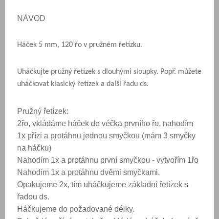
NÁVOD
Háček 5 mm, 120 řo v pružném řetízku.
Uháčkujte pružný řetízek s dlouhými sloupky. Popř. můžete
uháčkovat klasický řetízek a další řadu ds.
Pružný řetízek:
2řo, vkládáme háček do véčka prvního řo, nahodím
1x přízi a protáhnu jednou smyčkou (mám 3 smyčky
na háčku)
Nahodím 1x a protáhnu první smyčkou - vytvořím 1řo
Nahodím 1x a protáhnu dvěmi smyčkami.
Opakujeme 2x, tím uháčkujeme základní řetízek s
řadou ds.
Háčkujeme do požadované délky.