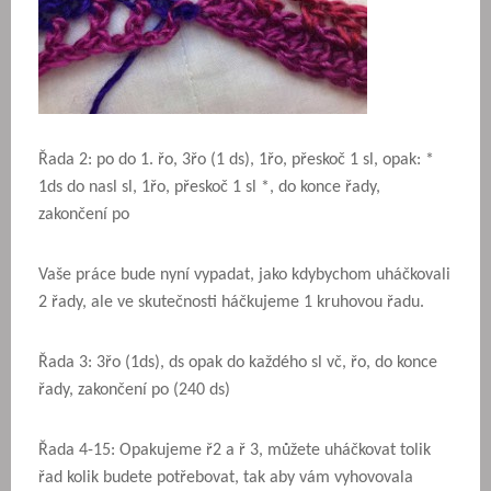
Řada 2: po do 1. řo, 3řo (1 ds), 1řo, přeskoč 1 sl, opak: *
1ds do nasl sl, 1řo, přeskoč 1 sl *, do konce řady,
zakončení po
Vaše práce bude nyní vypadat, jako kdybychom uháčkovali
2 řady, ale ve skutečnosti háčkujeme 1 kruhovou řadu.
Řada 3: 3řo (1ds), ds opak do každého sl vč, řo, do konce
řady, zakončení po (240 ds)
Řada 4-15: Opakujeme ř2 a ř 3, můžete uháčkovat tolik
řad kolik budete potřebovat, tak aby vám vyhovovala