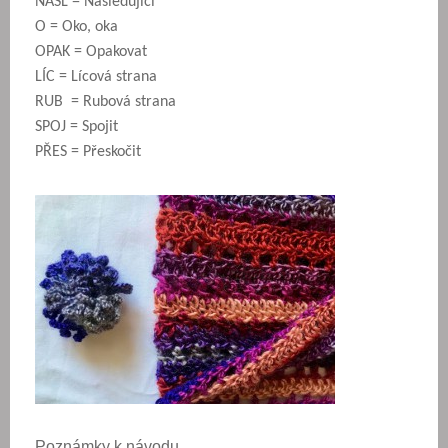
NÁSL = Následující
O = Oko, oka
OPAK = Opakovat
LÍC = Lícová strana
RUB = Rubová strana
SPOJ = Spojit
PŘES = Přeskočit
Poznámky k návodu