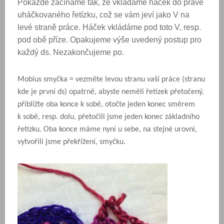
Pokaždé začínáme tak, že vkládáme háček do právě
uháčkovaného řetízku, což se vám jeví jako V na
levé straně práce. Háček vkládáme pod toto V, resp.
pod obě příze. Opakujeme výše uvedený postup pro
každý ds. Nezakončujeme po.
Mobius smyčka = vezměte levou stranu vaší práce (stranu
kde je první ds) opatrně, abyste neměli řetízek přetočený,
přibližte oba konce k sobě, otočte jeden konec směrem
k sobě, resp. dolu, přetočili jsme jeden konec základního
řetízku. Oba konce máme nyní u sebe, na stejné urovni,
vytvořili jsme překřížení, smyčku.