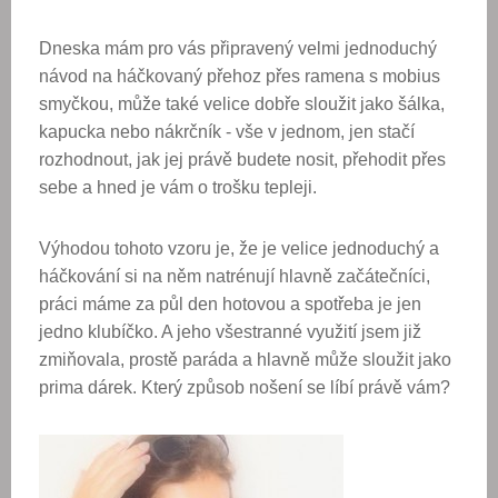
Dneska mám pro vás připravený velmi jednoduchý
návod na háčkovaný přehoz přes ramena s mobius
smyčkou, může také velice dobře sloužit jako šálka,
kapucka nebo nákrčník - vše v jednom, jen stačí
rozhodnout, jak jej právě budete nosit, přehodit přes
sebe a hned je vám o trošku tepleji.
Výhodou tohoto vzoru je, že je velice jednoduchý a
háčkování si na něm natrénují hlavně začátečníci,
práci máme za půl den hotovou a spotřeba je jen
jedno klubíčko. A jeho všestranné využití jsem již
zmiňovala, prostě paráda a hlavně může sloužit jako
prima dárek. Který způsob nošení se líbí právě vám?