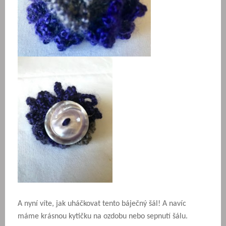
A nyní víte, jak uháčkovat tento báječný šál! A navíc
máme krásnou kytičku na ozdobu nebo sepnutí šálu.