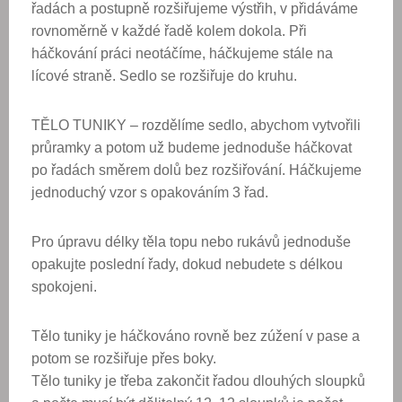
řadách a postupně rozšiřujeme výstřih, v přidáváme
rovnoměrně v každé řadě kolem dokola. Při
háčkování práci neotáčíme, háčkujeme stále na
lícové straně. Sedlo se rozšiřuje do kruhu.
TĚLO TUNIKY – rozdělíme sedlo, abychom vytvořili
průramky a potom už budeme jednoduše háčkovat
po řadách směrem dolů bez rozšiřování. Háčkujeme
jednoduchý vzor s opakováním 3 řad.
Pro úpravu délky těla topu nebo rukávů jednoduše
opakujte poslední řady, dokud nebudete s délkou
spokojeni.
Tělo tuniky je háčkováno rovně bez zúžení v pase a
potom se rozšiřuje přes boky.
Tělo tuniky je třeba zakončit řadou dlouhých sloupků