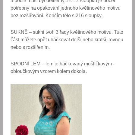
a počte musí být dělitelný 12. 12 sloupků je počet
potřebný na opakování jednoho květinového motivu
bez rozšiřování. Končím tělo s 216 sloupky.
SUKNĚ – sukni tvoří 3 řady květinového motivu. Tuto
část můžete opět uháčkovat delší nebo kratší, rovnou
nebo s rozšířením.
SPODNÍ LEM – lem je háčkovaný mušličkovým -
obloučkovým vzorem kolem dokola.