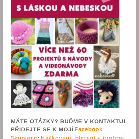
MÁTE OTÁZKY? BUĎME V KONTAKTU!
Facebook
PŘIDEJTE SE K MOJÍ
Skupince
Háčkování, pletení a tvoření
: