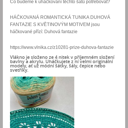
Co budeme k uháčkování těchto šatů potřebovat?
HÁČKOVANÁ ROMANTICKÁ TUNIKA DUHOVÁ
FANTAZIE S KVĚTINOVÝM MOTIVEM jsou
háčkované přízí: Duhová fantazie
https://www.vlnika.cz/z10281-prize-duhova-fantazie
Vlákno je složeno ze 4 nitek v příjemném složení
bavlny a akrylu. Uháčkujete z ní velmi originální
modely, ať už módní šátky, šály, čepice nebo
svetříky.