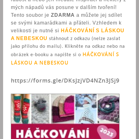
mých nápadů vás posune v dalším tvoření!
Tento soubor je
ZDARMA
a můžete jej sdílet
se svými kamarádkami a přáteli. Vzhledem k
velikosti je nutné si
HÁČKOVÁNÍ S LÁSKOU
A NEBESKOU
stáhnout z odkazu (nelze zaslat
jako přílohu do mailu). Klikněte na odkaz nebo na
HÁČKOVÁNÍ S
obrázek e-booku a napište si o
LÁSKOU A NEBESKOU
https://forms.gle/DKsJzjVD4NZn3JSj9