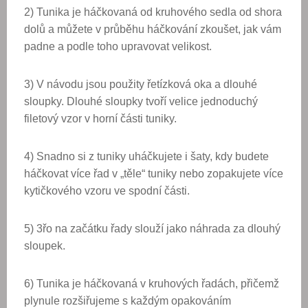
2) Tunika je háčkovaná od kruhového sedla od shora
dolů a můžete v průběhu háčkování zkoušet, jak vám
padne a podle toho upravovat velikost.
3) V návodu jsou použity řetízková oka a dlouhé
sloupky. Dlouhé sloupky tvoří velice jednoduchý
filetový vzor v horní části tuniky.
4) Snadno si z tuniky uháčkujete i šaty, kdy budete
háčkovat více řad v „těle“ tuniky nebo zopakujete více
kytičkového vzoru ve spodní části.
5) 3řo na začátku řady slouží jako náhrada za dlouhý
sloupek.
6) Tunika je háčkovaná v kruhových řadách, přičemž
plynule rozšiřujeme s každým opakováním