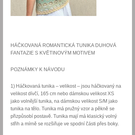
HÁČKOVANÁ ROMANTICKÁ
TUNIKA DUHOVÁ
FANTAZIE
S KVĚTINOVÝM MOTIVEM
POZNÁMKY K NÁVODU
1) Háčkovaná tunika – velikost – jsou háčkovaný na
velikost dívčí, 165 cm nebo dámskou velikost XS
jako volnější tunika, na dámskou velikost S/M jako
tunika na tělo. Tunika má pružný vzor a pěkně se
přizpůsobí postavě. Tunika mají má klasický volný
střih a mírně se rozšiřuje ve spodní části přes boky.