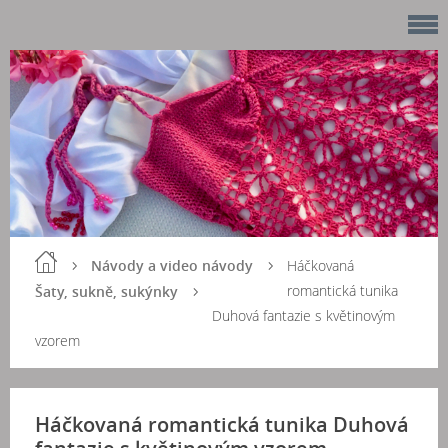
Návody a video návody
Háčkovaná
romantická tunika
Šaty, sukně, sukýnky
Duhová fantazie s květinovým
vzorem
Háčkovaná romantická tunika Duhová