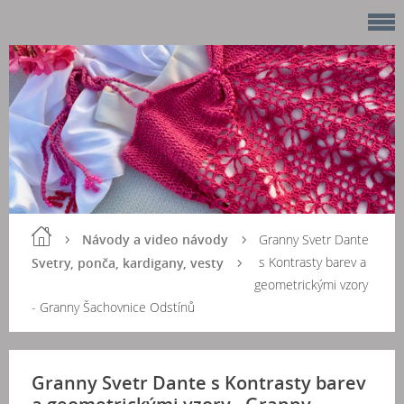
Návody a video návody
Granny Svetr Dante
s Kontrasty barev a
Svetry, ponča, kardigany, vesty
geometrickými vzory
- Granny Šachovnice Odstínů
Granny Svetr Dante s Kontrasty barev