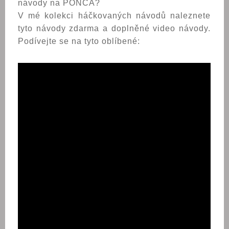
návody na PONČA?
V mé kolekci háčkovaných návodů naleznete
tyto návody zdarma a doplněné video návody.
Podívejte se na tyto oblíbené: