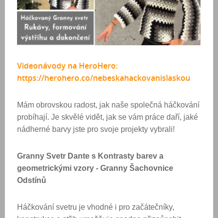
Videonávody na HeroHero:
https://herohero.co/nebeskahackovanislaskou
Mám obrovskou radost, jak naše společná háčkování
probíhají. Je skvělé vidět, jak se vám práce daří, jaké
nádherné barvy jste pro svoje projekty vybrali!
Granny Svetr Dante s Kontrasty barev a
geometrickými vzory - Granny Šachovnice
Odstínů
Háčkování svetru je vhodné i pro začátečníky,