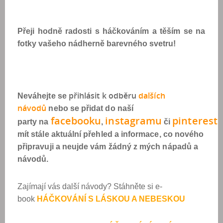
Přeji hodně radosti s háčkováním a těším se na
fotky vašeho nádherně barevného svetru!
přihlásit k odběr
u
dalších
Neváhejte se
návod
ů
nebo se přidat do naší
facebook
u
instagram
u
pinterest
party na
,
či
mít stále aktuální přehled a informace, co nového
připravuji a neujde vám žádný z mých nápadů a
návodů.
Zajímají vás další návody? Stáhněte si e-
book
HÁČKOVÁNÍ S LÁSKOU A NEBESKOU