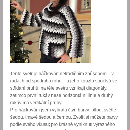
Tento svetr je háčkován netradičním způsobem – v
řadách od spodního rohu – a jeho kouzlo spočívá ve
střídání pruhů: na těle svetru vznikají diagonály,
zatímco první rukáv nese horizontální linie a druhý
rukáv má vertikální pruhy.
Pro háčkování jsem vybrala čtyři barvy: bílou, světle
šedou, tmavě šedou a černou. Zvolit si můžete barvy
podle svého vkusu; pro krásné vyniknutí výrazného