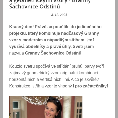
a geometrickými vzory - Granny
Šachovnice Odstínů
8. 12. 2025
Krásný den!
Právě se pouštíte do jedinečného
projektu, který kombinuje nadčasový Granny
vzor s moderním a nápaditým střihem, jenž
využívá obdélníky a pravé úhly. Svetr jsem
nazvala
Granny Šachovnice Odstínů
!
Kouzlo svetru spočívá ve střídání pruhů; barvy tvoří
zajímavý geometrický vzor, originální kombinaci
horizontálních a vertikálních linií. A co je skvělé?
Konstrukce, střih a vzor je vhodný
i pro začátečníky!