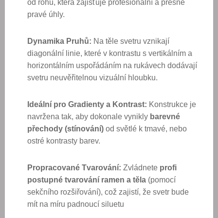
od rohu, která zajišťuje profesionální a přesné
pravé úhly.
Dynamika Pruhů:
Na těle svetru vznikají
diagonální linie, které v kontrastu s vertikálním a
horizontálním uspořádáním na rukávech dodávají
svetru neuvěřitelnou vizuální hloubku.
Ideální pro Gradienty a Kontrast:
Konstrukce je
navržena tak, aby dokonale vynikly
barevné
přechody (stínování)
od světlé k tmavé, nebo
ostré kontrasty barev.
Propracované Tvarování:
Zvládnete
profi
postupné tvarování ramen a těla
(pomocí
sekčního rozšiřování), což zajistí, že svetr bude
mít na míru padnoucí siluetu