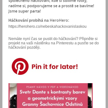
společného háčkování, kde si sdílíme fotky,
radíme si, podporujeme se a prostě se bavíme!
Jsme super parta!
HeroHero
Háčkování probíhá na
:
https://herohero.co/nebeskahackovanislaskou
Nemáte nyní čas se pustit do háčkování? Připněte si
projekt na vaši nástěnku na Pinterestu a pusťte se do
háčkování později.