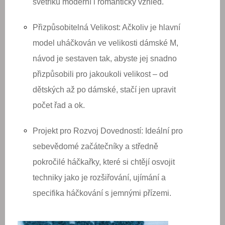
svetříku moderní i romantický vzhled.
Přizpůsobitelná Velikost:
Ačkoliv je hlavní
model uháčkován ve
velikosti dámské M
,
návod je sestaven tak, abyste jej
snadno
přizpůsobili pro jakoukoli velikost
– od
dětských až po dámské, stačí jen upravit
počet řad a ok.
Projekt pro Rozvoj Dovedností:
Ideální pro
sebevědomé začátečníky a středně
pokročilé háčkařky, které si chtějí osvojit
techniky jako je rozšiřování, ujímání a
specifika háčkování s jemnými přízemi.