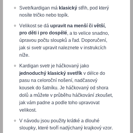
Svetr/kardigan má
klasický
střih, pod který
nosíte tričko nebo topík.
Velikost se dá
upravit na menší či větší,
pro děti i pro dospělé
, a to velice snadno,
úpravou počtu sloupků a řad. Doporučení,
jak si svetr upravit naleznete v instrukcích
níže.
Kardigan svetr je háčkovaný jako
jednoduchý klasický svetřík
v délce do
pasu na celoroční nošení, nadčasový
kousek do šatníku. Je háčkovaný od shora
dolů a můžete v průběhu háčkování zkoušet,
jak vám padne a podle toho upravovat
velikost.
V návodu jsou použity krátké a dlouhé
sloupky, které tvoří nadýchaný krajkový vzor.