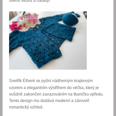
svého vkusu a nálady!
Svetřík Étheré
se pyšní
nádherným krajkovým
vzorem
a elegantním
výstřihem do véčka
, který je
svůdně zakončen
zavazováním na tkaničku
vpředu.
Tento design mu dodává moderní a zároveň
romantický vzhled.