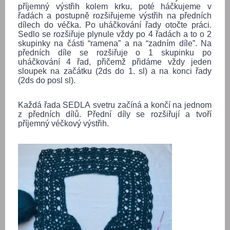
příjemný výstřih kolem krku, poté háčkujeme v
řadách a postupně rozšiřujeme výstřih na předních
dílech do véčka. Po uháčkování řady otočte práci.
Sedlo se rozšiřuje plynule vždy po 4 řadách a to o 2
skupinky na části “ramena” a na “zadním díle”. Na
předních díle se rozšiřuje o 1 skupinku po
uháčkování 4 řad, přičemž přidáme vždy jeden
sloupek na začátku (2ds do 1. sl) a na konci řady
(2ds do posl sl).
Každá řada SEDLA svetru začíná a končí na jednom
z předních dílů. Přední díly se rozšiřují a tvoří
příjemný véčkový výstřih.