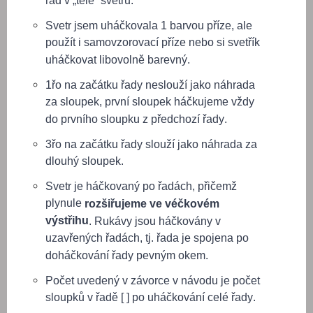
řad v „těle“ svetru.
Svetr jsem uháčkovala 1 barvou příze, ale
použít i samovzorovací příze nebo si svetřík
uháčkovat libovolně barevný.
1řo na začátku řady neslouží jako náhrada
za sloupek, první sloupek háčkujeme vždy
do prvního sloupku z předchozí řady.
3řo na začátku řady slouží jako náhrada za
dlouhý sloupek.
Svetr je háčkovaný po řadách, přičemž
plynule
rozšiřujeme ve véčkovém
výstřihu
. Rukávy jsou háčkovány v
uzavřených řadách, tj. řada je spojena po
doháčkování řady pevným okem.
Počet uvedený v závorce v návodu je počet
sloupků v řadě [ ] po uháčkování celé řady.