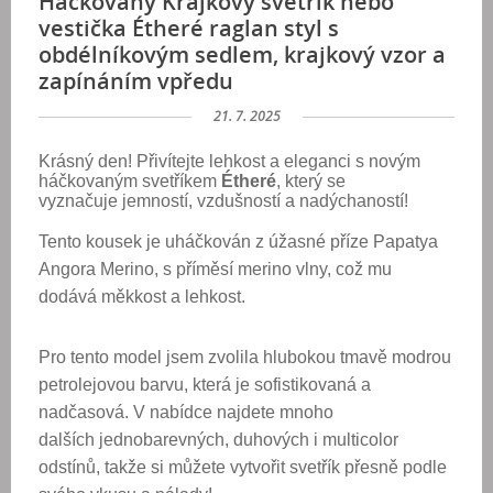
Háčkovaný Krajkový svetřík nebo
vestička Étheré raglan styl s
obdélníkovým sedlem, krajkový vzor a
zapínáním vpředu
21. 7. 2025
Krásný den! Přivítejte lehkost a eleganci s novým
háčkovaným svetříkem
Étheré
, který se
vyznačuje
jemností, vzdušností a nadýchaností
!
Tento kousek je uháčkován z
úžasné příze Papatya
Angora Merino
, s příměsí
merino vlny
, což mu
dodává měkkost a lehkost.
Pro tento model jsem zvolila
hlubokou tmavě modrou
petrolejovou barvu
, která je sofistikovaná a
nadčasová. V nabídce najdete mnoho
dalších
jednobarevných, duhových i multicolor
odstínů
, takže si můžete vytvořit svetřík přesně podle