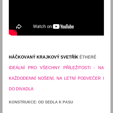
HÁČKOVANÝ KRAJKOVÝ SVETŘÍK
ÉTHERÉ
IDEÁLNÍ PRO VŠECHNY PŘÍLEŽITOSTI - NA
KAŽDODENNÍ NOŠENÍ, NA LETNÍ PODVEČER I
DO DIVADLA
KONSTRUKCE: OD SEDLA K PASU