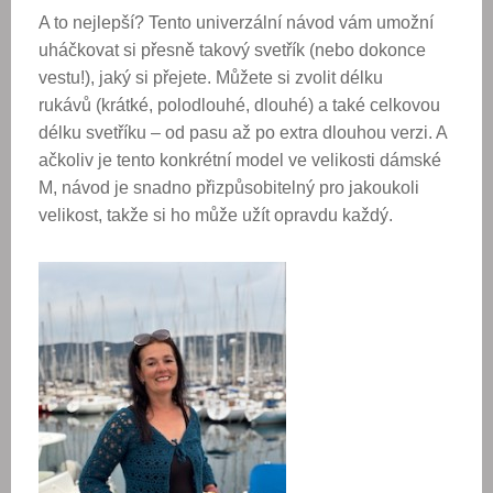
A to nejlepší? Tento
univerzální návod
vám umožní
uháčkovat si přesně takový svetřík (nebo dokonce
vestu!), jaký si přejete. Můžete si zvolit
délku
rukávů
(krátké, polodlouhé, dlouhé) a také
celkovou
délku svetříku
– od pasu až po extra dlouhou verzi. A
ačkoliv je tento konkrétní model ve
velikosti dámské
M
, návod je snadno
přizpůsobitelný pro jakoukoli
velikost
, takže si ho může užít opravdu každý.