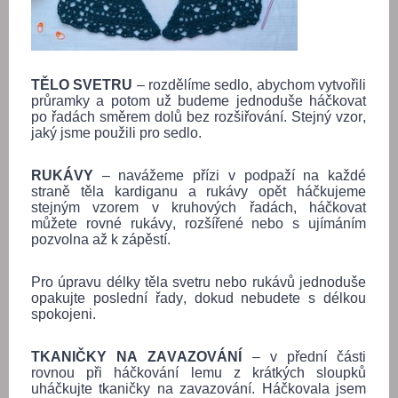
TĚLO SVETRU
– rozdělíme sedlo, abychom vytvořili
průramky a potom už budeme jednoduše háčkovat
po řadách směrem dolů bez rozšiřování. Stejný vzor,
jaký jsme použili pro sedlo.
RUKÁVY
– navážeme přízi v podpaží na každé
straně těla kardiganu a rukávy opět háčkujeme
stejným vzorem v kruhových řadách, háčkovat
můžete rovné rukávy, rozšířené nebo s ujímáním
pozvolna až k zápěstí.
Pro úpravu délky těla svetru nebo rukávů jednoduše
opakujte poslední řady, dokud nebudete s délkou
spokojeni.
TKANIČKY NA ZAVAZOVÁNÍ
– v přední části
rovnou při háčkování lemu z krátkých sloupků
uháčkujte tkaničky na zavazování. Háčkovala jsem