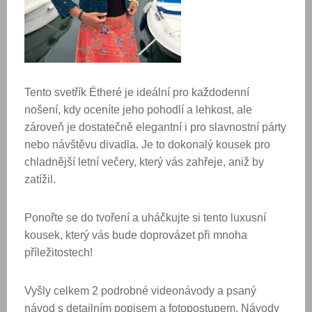
Tento svetřík
Étheré
je ideální pro
každodenní
nošení
, kdy oceníte jeho pohodlí a lehkost, ale
zároveň je dostatečně elegantní i pro
slavnostní párty
nebo návštěvu divadla
. Je to dokonalý kousek pro
chladnější letní večery, který vás zahřeje, aniž by
zatížil.
Ponořte se do tvoření a uháčkujte si tento luxusní
kousek, který vás bude doprovázet při mnoha
příležitostech!
Vyšly celkem 2 podrobné videonávody a psaný
návod s detailním popisem a fotopostupem. Návody