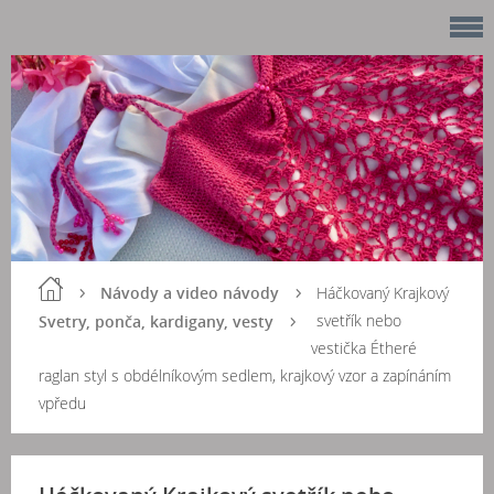
Návody a video návody
Háčkovaný Krajkový
svetřík nebo
Svetry, ponča, kardigany, vesty
vestička Étheré
raglan styl s obdélníkovým sedlem, krajkový vzor a zapínáním
vpředu