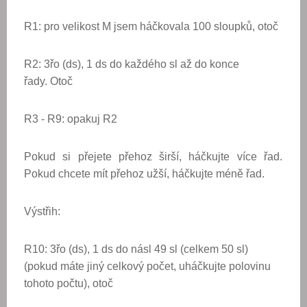
R1: pro velikost M jsem háčkovala 100 sloupků, otoč
R2: 3řo (ds), 1 ds do každého sl až do konce
řady.
Otoč
R3 - R9: opakuj R2
Pokud si přejete přehoz širší, háčkujte více řad.
Pokud chcete mít přehoz užší, háčkujte méně řad.
Výstřih:
R10: 3řo (ds), 1 ds do násl 49 sl (celkem 50 sl)
(pokud máte jiný celkový počet, uháčkujte polovinu
tohoto počtu), otoč