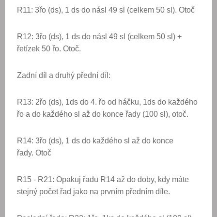
R11:
3řo (ds), 1 ds do násl 49 sl (celkem 50 sl). Otoč
R12: 3řo (ds), 1 ds do násl 49 sl (celkem 50 sl) +
řetízek 50 řo. Otoč.
Zadní díl a druhý přední díl:
R13: 2řo (ds), 1ds do 4. řo od háčku, 1ds do každého
řo a do každého sl až do konce řady (100 sl), otoč.
R14:
3řo (ds), 1 ds do každého sl až do konce
řady.
Otoč
R15 - R21: Opakuj řadu R14 až do doby, kdy máte
stejný počet řad jako na prvním předním díle.