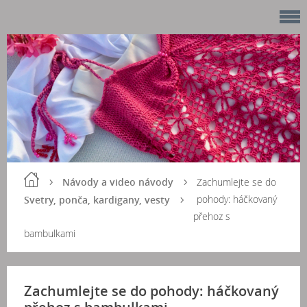
Návody a video návody
Zachumlejte se do
pohody: háčkovaný
Svetry, ponča, kardigany, vesty
přehoz s
bambulkami
Zachumlejte se do pohody: háčkovaný