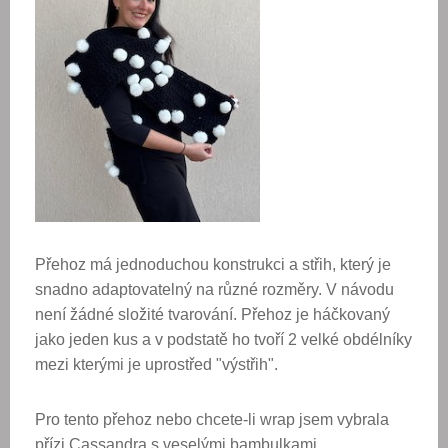
Přehoz má jednoduchou konstrukci a
střih, který je
snadno adaptovatelný na různé rozměry. V návodu
není žádné složité tvarování. Přehoz je háčkovaný
jako jeden kus a v podstatě ho tvoří 2 velké obdélníky
mezi kterými je uprostřed "výstřih".
Pro tento přehoz nebo chcete-li wrap jsem vybrala
přízi Cassandra s veselými bambulkami.