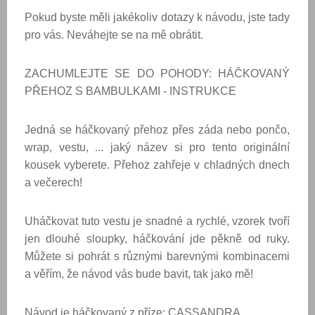
Pokud byste měli jakékoliv dotazy k návodu, jste tady
pro vás. Neváhejte se na mě obrátit.
ZACHUMLEJTE SE DO POHODY: HÁČKOVANÝ
PŘEHOZ S BAMBULKAMI -
INSTRUKCE
Jedná se háčkovaný přehoz přes záda nebo pončo,
wrap, vestu, ... jaký název si pro tento originální
kousek vyberete. Přehoz zahřeje v chladných dnech
a večerech!
Uháčkovat tuto vestu je snadné a rychlé, vzorek tvoří
jen dlouhé sloupky, háčkování jde pěkně od ruky.
Můžete si pohrát s různými barevnými kombinacemi
a věřím, že návod vás bude bavit, tak jako mě!
Návod je háčkovaný z příze: CASSANDRA