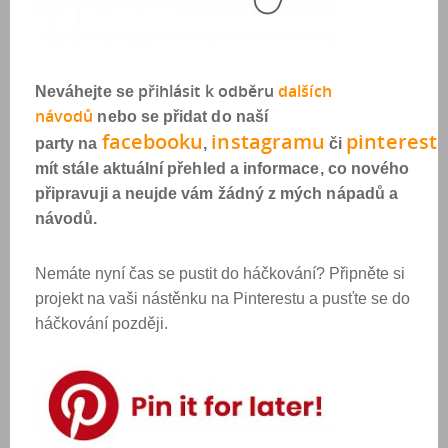
přihlásit k odběr
u
dalších
Neváhejte se
návod
ů
nebo se přidat do naší
facebook
u
instagram
u
pinterest
party na
,
či
mít stále aktuální přehled a informace, co nového
připravuji a neujde vám žádný z mých nápadů a
návodů.
Nemáte nyní čas se pustit do háčkování? Připněte si
projekt na vaši nástěnku na Pinterestu a pusťte se do
háčkování později.