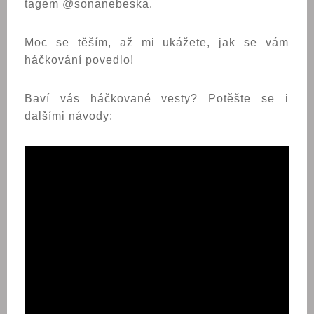
tagem @sonanebeska.
Moc se těším, až mi ukážete, jak se vám
háčkování povedlo!
Baví vás háčkované vesty? Potěšte se i
dalšími návody: