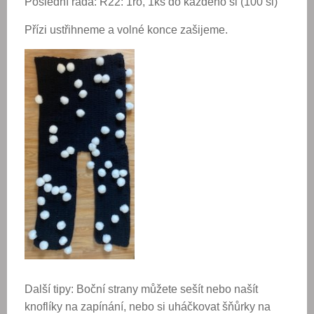
Poslední řada: R22: 1řo, 1ks do každého sl (100 sl)
Přízi ustřihneme a volné konce zašijeme.
Další tipy: Boční strany můžete sešít nebo našít
knoflíky na zapínání, nebo si uháčkovat šňůrky na