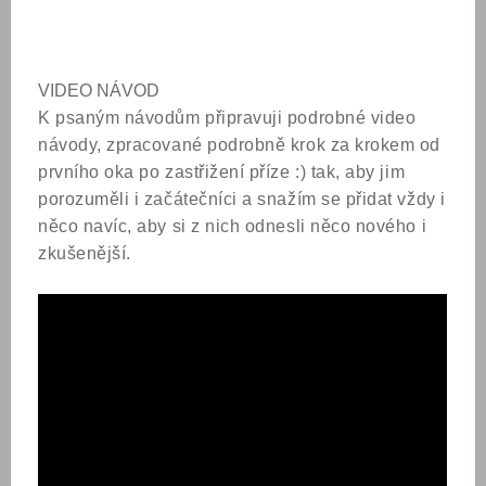
VIDEO NÁVOD
K psaným návodům připravuji podrobné video
návody, zpracované podrobně krok za krokem od
prvního oka po zastřižení příze :) tak, aby jim
porozuměli i začátečníci a snažím se přidat vždy i
něco navíc, aby si z nich odnesli něco nového i
zkušenější.