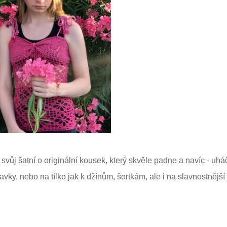
 svůj šatní o originální kousek, který skvěle padne a navíc - uh
avky, nebo na tílko jak k džínům, šortkám, ale i na slavnostnější