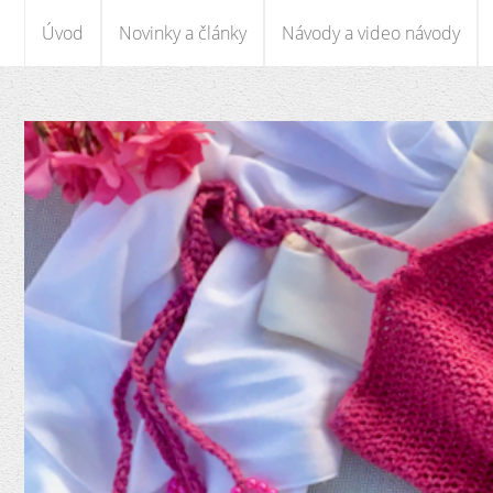
Úvod
Novinky a články
Návody a video návody