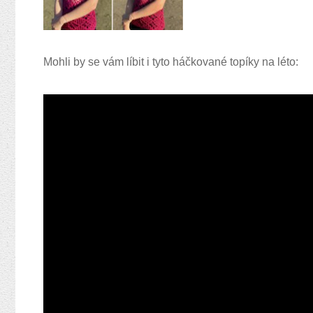
Mohli by se vám líbit i tyto háčkované topíky na léto: