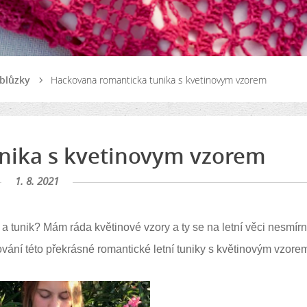
i blůzky
Hackovana romanticka tunika s kvetinovym vzorem
nika s kvetinovym vzorem
1. 8. 2021
ek a tunik? Mám ráda květinové vzory a ty se na letní věci nesmír
ování této překrásné romantické letní tuniky s květinovým vzore