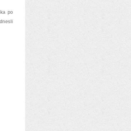
oka po
dnesli