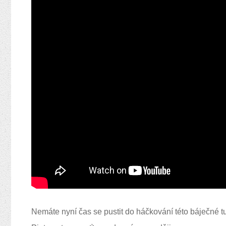
Nemáte nyní čas se pustit do háčkování této báječné tu