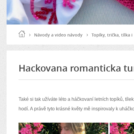
Návody a video návody
Topíky, trička, tílka 
Hackovana romanticka tu
Také si tak užíváte léto a háčkovaní letních topíků, tíl
hodí. A právě tyto krásné květy mě inspirovaly k uháčk