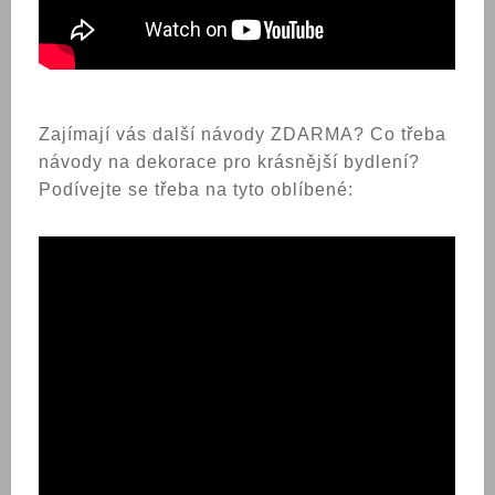
Zajímají vás další návody ZDARMA? Co třeba
návody na dekorace pro krásnější bydlení?
Podívejte se třeba na tyto oblíbené: