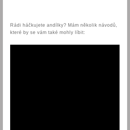
Rádi háčkujete andílky? Mám několik návodů,
které by se vám také mohly líbit: