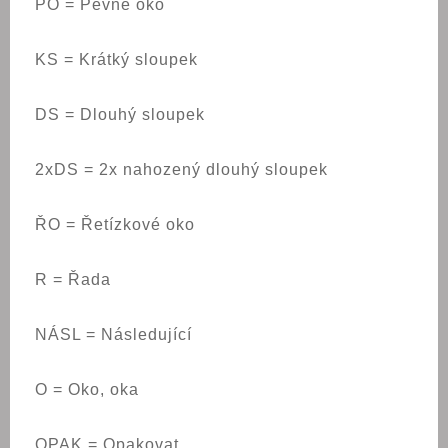
PO = Pevné oko
KS = Krátký sloupek
DS = Dlouhý sloupek
2xDS = 2x nahozený dlouhý sloupek
ŘO = Řetízkové oko
R = Řada
NÁSL = Následující
O = Oko, oka
OPAK = Opakovat