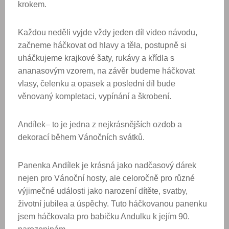
krokem.
Každou neděli vyjde vždy jeden díl video návodu,
začneme háčkovat od hlavy a těla, postupně si
uháčkujeme krajkové šaty, rukávy a křídla s
ananasovým vzorem, na závěr budeme háčkovat
vlasy, čelenku a opasek a poslední díl bude
věnovaný kompletaci, vypínání a škrobení.
Andílek– to je jedna z nejkrásnějších ozdob a
dekorací během Vánočních svátků.
Panenka Andílek je krásná jako nadčasový dárek
nejen pro Vánoční hosty, ale celoročně pro různé
výjimečné události jako narození dítěte, svatby,
životní jubilea a úspěchy. Tuto
háčkovanou
panenku
jsem háčkovala pro babičku Andulku k jejím 90.