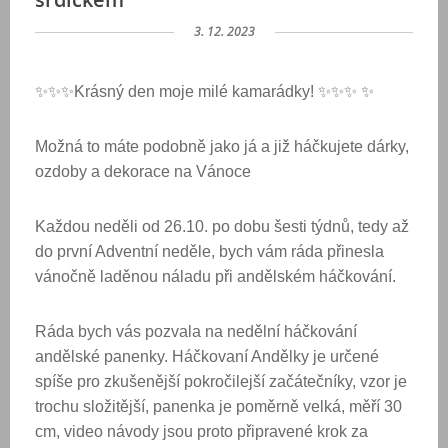
3. 12. 2023
✨✨✨Krásný den moje milé kamarádky! ✨✨✨ ✨
Možná to máte podobně jako já a již háčkujete dárky,
ozdoby a dekorace na Vánoce
Každou neděli od 26.10. po dobu šesti týdnů, tedy až
do první Adventní neděle, bych vám ráda přinesla
vánočně laděnou náladu při andělském háčkování.
Ráda bych vás pozvala na nedělní háčkování
andělské panenky. Háčkovaní Andělky je určené
spíše pro zkušenější pokročilejší začátečníky, vzor je
trochu složitější, panenka je poměrně velká, měří 30
cm, video návody jsou proto připravené krok za