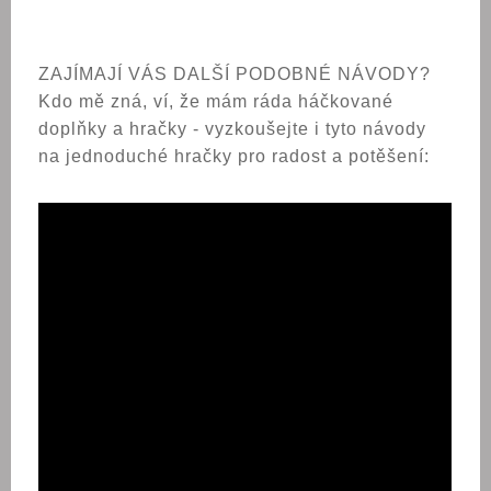
ZAJÍMAJÍ VÁS DALŠÍ PODOBNÉ NÁVODY?
Kdo mě zná, ví, že mám ráda háčkované
doplňky a hračky - vyzkoušejte i tyto návody
na jednoduché hračky pro radost a potěšení: