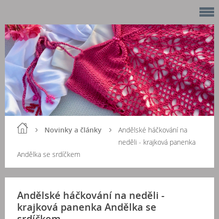
Novinky a články
Andělské háčkování na
neděli - krajková panenka
Andělka se srdíčkem
Andělské háčkování na neděli -
krajková panenka Andělka se
srdíčkem