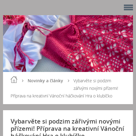
Novinky a články
Vybarvěte si podzim
zářivými novými přízemi!
Příprava na kreativní Vánoční háčkování Hra o klubíčko
Vybarvěte si podzim zářivými novými
přízemi! Příprava na kreativní Vánoční
háčkování Hra o klubíčko