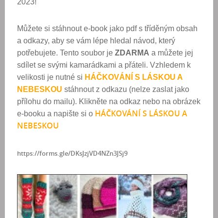
2023!
Můžete si stáhnout e-book jako pdf s tříděným obsah
a odkazy, aby se vám lépe hledal návod, který
potřebujete. Tento soubor je
ZDARMA
a můžete jej
sdílet se svými kamarádkami a přáteli. Vzhledem k
velikosti je nutné si
HÁČKOVÁNÍ S LÁSKOU A
NEBESKOU
stáhnout z odkazu (nelze zaslat jako
přílohu do mailu). Klikněte na odkaz nebo na obrázek
HÁČKOVÁNÍ S LÁSKOU A
e-booku a napište si o
NEBESKOU
https://forms.gle/DKsJzjVD4NZn3JSj9