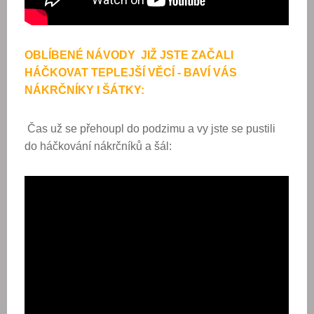
OBLÍBENÉ NÁVODY
JIŽ JSTE ZAČALI
HÁČKOVAT TEPLEJŠÍ VĚCÍ - BAVÍ VÁS
NÁKRČNÍKY I ŠÁTKY:
Čas už se přehoupl do podzimu a vy jste se pustili
do háčkování nákrčníků a šál: