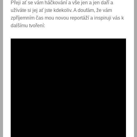
Přeji ať se vám háčkování a vše jen a jen daří a
užíváte si jej ať jste kdekoliv. A doufám, že vám
zpříjemním čas mou novou reportáží a inspiruji vás k
dalšímu tvoření: