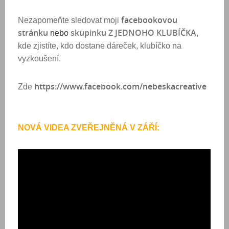
facebookovou
Nezapomeňte sledovat moji
stránku
skupinku Z JEDNOHO KLUBÍČKA
nebo
,
kde zjistíte, kdo dostane dáreček, klubíčko na
vyzkoušení.
https://www.facebook.com/nebeskacreative​
Zde
NOVÁ VIDEA ZVEŘEJNĚNÁ V ZÁŘÍ: