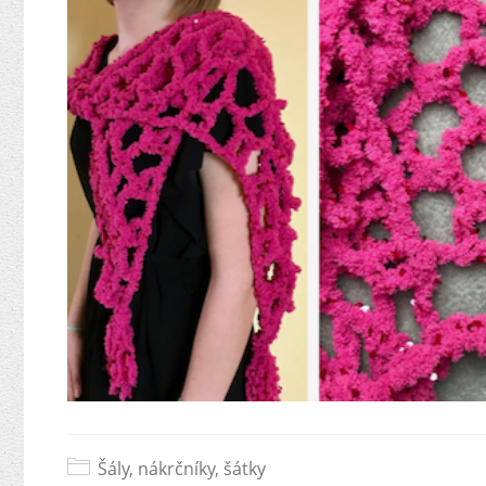
Šály, nákrčníky, šátky