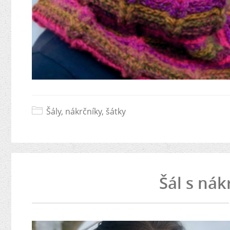
Šály, nákrčníky, šátky
Šál s ná