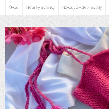
Úvod
Novinky a články
Návody a video návody